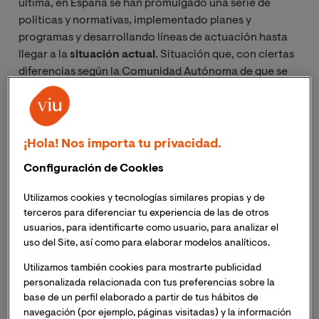
última, en España se han promulgado una serie de
políticas y normativas, implementado planes y
programas y desarrollando líneas de actuación hasta
llegar a la
situación actual
. Situación que, con ciertas
diferencias según la Comunidad Autónoma de que se
trate,
se caracteriza por los siguientes pilares
:
Programas de acogida
. Son un conjunto de
¡Hola! Nos importa tu privacidad.
medidas específicas enfocadas a ayudar a los
alumnos de origen extranjero y/o de
Configuración de Cookies
incorporación tardía a integrarse en el aula,
fomentando la inclusión social y escolar del
Utilizamos cookies y tecnologías similares propias y de
alumnado en su conjunto. Algunas de estas
terceros para diferenciar tu experiencia de las de otros
usuarios, para identificarte como usuario, para analizar el
medidas son: información a las familias,
uso del Site, así como para elaborar modelos analíticos.
elaboración de folletos informativos en distintos
idiomas y diseño de actuaciones destinadas a
Utilizamos también cookies para mostrarte publicidad
facilitar la relación familia-escuela.
personalizada relacionada con tus preferencias sobre la
base de un perfil elaborado a partir de tus hábitos de
Enseñanza de la lengua del país de acogida
. El
navegación (por ejemplo, páginas visitadas) y la información