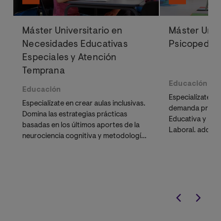
Máster Universitario en
Máster Univ
Necesidades Educativas
Psicopedag
Especiales y Atención
Temprana
Educación
Educación
Especialízate e
Especialízate en crear aulas inclusivas.
demanda profes
Domina las estrategias prácticas
Educativa y Ps
basadas en los últimos aportes de la
Laboral. adquir
neurociencia cognitiva y metodologías
detectar
dificu
activas de eficacia probada. Aprende
diseñar estrat
a diseñar entornos neuroeducativos
eficaces.
que responden a la diversidad y
potencian el desarrollo de cada
estudiante.