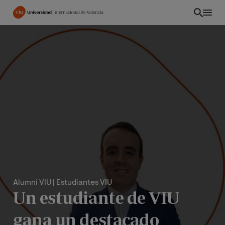
Pasar
al
contenido
principal
Alumni VIU
| Estudiantes VIU
ES
Un estudiante de VIU
gana un destacado