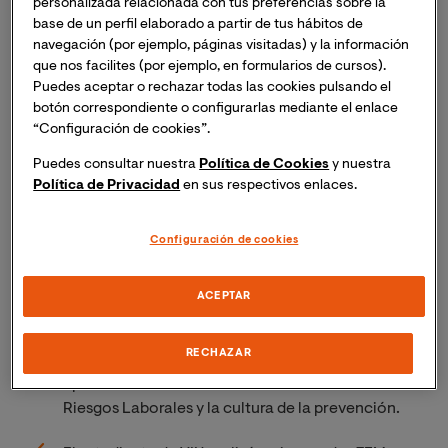
personalizada relacionada con tus preferencias sobre la
base de un perfil elaborado a partir de tus hábitos de
navegación (por ejemplo, páginas visitadas) y la información
que nos facilites (por ejemplo, en formularios de cursos).
Puedes aceptar o rechazar todas las cookies pulsando el
botón correspondiente o configurarlas mediante el enlace
“Configuración de cookies”.
Puedes consultar nuestra
Política de Cookies
y nuestra
La IV edición de los Premios de la Cátedra de
Política de Privacidad
en sus respectivos enlaces.
Prevención de la Universidad de Cantabria y el
Instituto Cántabro de Seguridad y Salud en el
Configuración de cookies
Trabajo ha otorgado el premio “Educando En
Prevención” al estudiante del Máster en PRL de
VIU, Alberto Fernández.
ACEPTAR
Se trata de un prestigioso galardón que premia a
RECHAZAR
los mejores trabajos de final de máster o grado
aplicados al ambiente de la Prevención de
Riesgos Laborales y la cultura de la prevención.