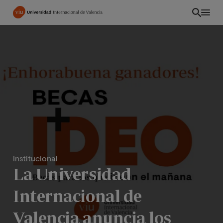
Pasar
al
contenido
principal
Institucional
La Universidad
ES
Internacional de
Valencia anuncia los