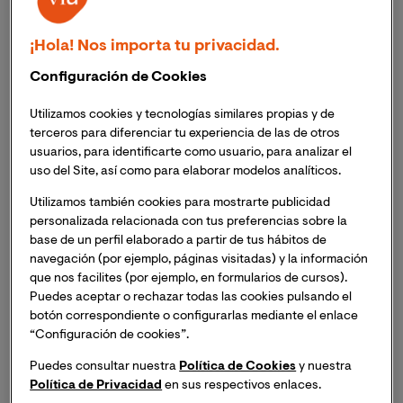
Latinoamérica ha repartido un total de 20 becas
para 4 másteres de VIU.
¡Hola! Nos importa tu privacidad.
Los ganadores se han concentrado en Colombia y
Configuración de Cookies
Ecuador, pero también hay beneficiados en
Venezuela, Chile, Cuba, Argentina, Perú y Bolivia.
Utilizamos cookies y tecnologías similares propias y de
terceros para diferenciar tu experiencia de las de otros
Después de un intenso proceso de selección en el que
usuarios, para identificarte como usuario, para analizar el
fue valorada la excelencia académica, el talento y las
uso del Site, así como para elaborar modelos analíticos.
ganas de progresar e impactar positivamente en el
Utilizamos también cookies para mostrarte publicidad
entorno de cada candidato, las Becas I+DEO
personalizada relacionada con tus preferencias sobre la
anunciaron a sus ganadores este 8 de marzo.
base de un perfil elaborado a partir de tus hábitos de
navegación (por ejemplo, páginas visitadas) y la información
que nos facilites (por ejemplo, en formularios de cursos).
Creadas por la Universidad Internacional de
Puedes aceptar o rechazar todas las cookies pulsando el
Valencia en colaboración con la Organización de
botón correspondiente o configurarlas mediante el enlace
Estados Iberoamericanos (OEI), el programa de
“Configuración de cookies”.
Becas I+DEO tiene como fin el incentivar la
Puedes consultar nuestra
Política de Cookies
y nuestra
formación en ciencia y tecnología en América Latina
.
Política de Privacidad
en sus respectivos enlaces.
Para ello esta primera edición se lanzó con una