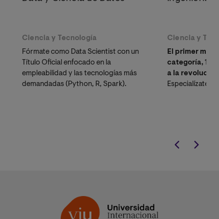
Ciencia y Tecnología
Ciencia y Tec
Fórmate como Data Scientist con un
El primer máste
Título Oficial enfocado en la
categoría, 10
empleabilidad y las tecnologías más
a la revolució
demandadas (Python, R, Spark).
Especialízate en
tecnología san
innovación médic
trabajo actual.