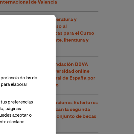
Internacional de Valencia
La Cátedra Planeta de Literatura y
Sociedad impulsa el acceso al
conocimiento con 30 becas para el Curso
de Verano "Medio ambiente, literatura y
cómic"
El U-Ranking 2026 de Fundación BBVA
señala a VIU como la universidad online
xperiencia de las de
con mejor inserción laboral de España por
o para elaborar
segundo año consecutivo
 tus preferencias
VIU y el Ministerio de Relaciones Exteriores
lo, páginas
y Culto de Costa Rica lanzan la segunda
 Puedes aceptar o
edición de su programa conjunto de becas
te el enlace
para maestrías oficiales