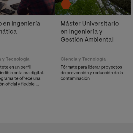
 en Ingeniería
Máster Universitario
mática
en Ingeniería y
Gestión Ambiental
a y Tecnología
Ciencia y Tecnología
ete en un perfil
Fórmate para liderar proyectos
ndible en la era digital.
de prevención y reducción de la
ograma te ofrece una
contaminación
n oficial y flexible,
a para que construyas
era profesional sólida en
r tecnológico.