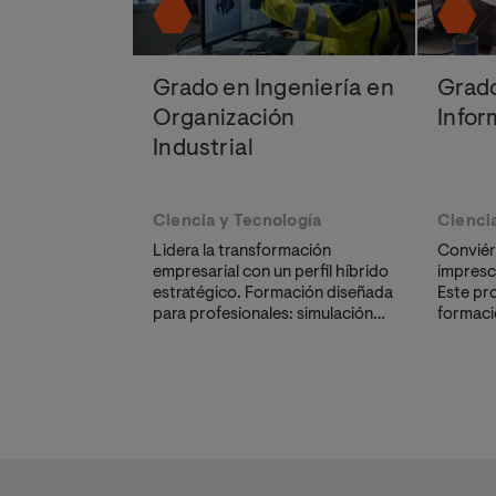
Grado en Ingeniería en
Grado
Organización
Infor
Industrial
Ciencia y Tecnología
Cienci
Lidera la transformación
Conviért
empresarial con un perfil híbrido
impresci
estratégico. Formación diseñada
Este pr
para profesionales: simulación
formació
de entornos reales, laboratorios
diseñad
virtuales y software profesional.
una carr
el secto