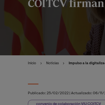
COITCV firman 
Inicio
Noticias
Impulso a la digitali
Publicado:
25/02/2022
|
Actualizado:
06/11
convenio de colaboración VIU COITCV