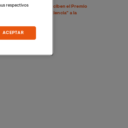
sus respectivos
Tres egresados de VIU reciben el Premio
“Capitanía General de Valencia” a la
excelencia académica
ACEPTAR