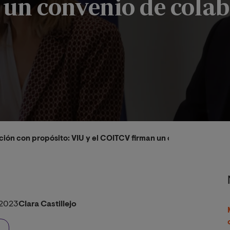
un convenio de cola
zación con propósito: VIU y el COITCV firman un convenio de co
/2023
Clara Castillejo