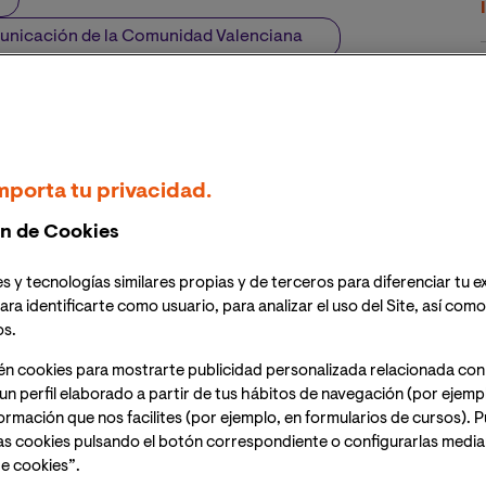
omunicación de la Comunidad Valenciana
ros de Telecomunicación de la Comunidad Valenciana,
ngeniería, Ciencia y Tecnología de VIU.
mporta tu privacidad.
res profesionales del sector de las telecomunicaciones
n de Cookies
versas actividades docentes y divulgativas.
olegio Oficial de Ingenieros de Telecomunicación
s y tecnologías similares propias y de terceros para diferenciar tu e
irmado un convenio de colaboración que señala el
ara identificarte como usuario, para analizar el uso del Site, así com
foco puesto en la formación en digitalización de los
os.
ía, Ciencia y Tecnología de VIU.
én cookies para mostrarte publicidad personalizada relacionada con
un perfil elaborado a partir de tus hábitos de navegación (por ejemp
la realización de diversas acciones conjuntas como
nformación que nos facilites (por ejemplo, en formularios de cursos).
dondas, en las que se tratarán las tendencias más
as cookies pulsando el botón correspondiente o configurarlas median
ovaciones tecnológicas y avances destinados a fomentar
e cookies”.
 todo tipo de áreas.