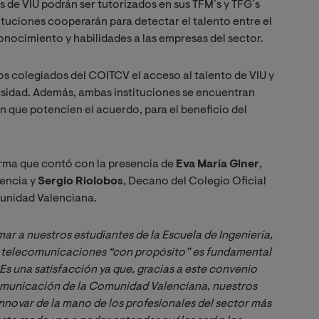
 de VIU podrán ser tutorizados en sus TFM´s y TFG´s
ituciones cooperarán para detectar el talento entre el
onocimiento y habilidades a las empresas del sector.
os colegiados del COITCV el acceso al talento de VIU y
versidad. Además, ambas instituciones se encuentran
n que potencien el acuerdo, para el beneficio del
firma que contó con la presencia de
Eva María Giner
,
lencia y
Sergio Riolobos
, Decano del Colegio Oficial
unidad Valenciana.
mar a nuestros estudiantes de la Escuela de Ingeniería, 
as telecomunicaciones “con propósito” es fundamental 
Es una satisfacción ya que, gracias a este convenio 
comunicación de la Comunidad Valenciana, nuestros 
nnovar de la mano de los profesionales del sector más 