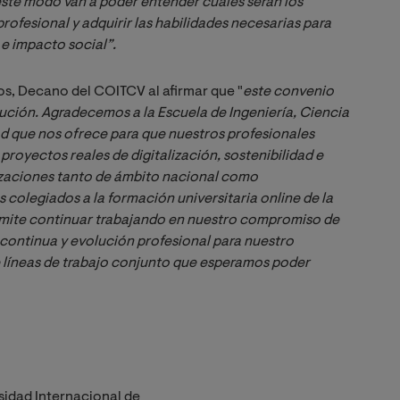
este modo van a poder entender cuáles serán los 
ofesional y adquirir las habilidades necesarias para 
 e impacto social”.
os, Decano del COITCV al afirmar que "
este convenio 
ución. Agradecemos a la Escuela de Ingeniería, Ciencia 
ad que nos ofrece para que nuestros profesionales 
oyectos reales de digitalización, sostenibilidad e 
zaciones tanto de ámbito nacional como 
 colegiados a la 
formación universitaria online de la 
rmite continuar trabajando en nuestro compromiso de 
ontinua y evolución profesional para nuestro 
de líneas de trabajo conjunto que esperamos poder 
sidad Internacional de