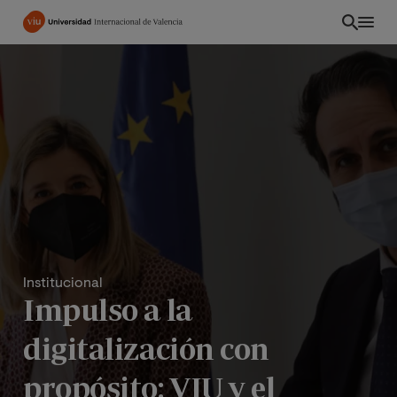
Pasar
al
contenido
principal
Institucional
Impulso a la
PE
digitalización con
propósito: VIU y el