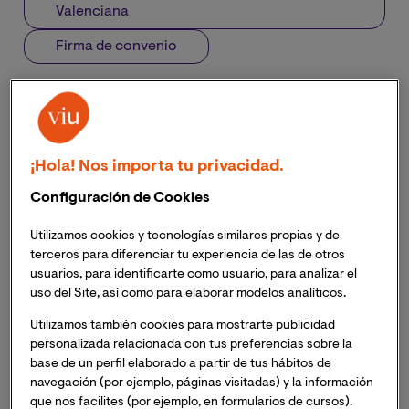
Valenciana
Firma de convenio
El acuerdo con el Colegio Oficial de Ingenieros de
Telecomunicación de la Comunidad Valenciana,
favorecerá a los estudiantes de la Escuela de
¡Hola! Nos importa tu privacidad.
Ingeniería, Ciencia y Tecnología de VIU.
Configuración de Cookies
El convenio acerca la experiencia de los mejores
profesionales del sector de las telecomunicaciones a
Utilizamos cookies y tecnologías similares propias y de
los estudiantes de la Escuela, a través de diversas
terceros para diferenciar tu experiencia de las de otros
actividades docentes y divulgativas.
usuarios, para identificarte como usuario, para analizar el
La Universidad Internacional de Valencia y el
Colegio
uso del Site, así como para elaborar modelos analíticos.
Oficial de Ingenieros de Telecomunicación de la
Utilizamos también cookies para mostrarte publicidad
Comunidad Valenciana
(COITCV), han firmado un
personalizada relacionada con tus preferencias sobre la
convenio de colaboración que señala el comienzo de
base de un perfil elaborado a partir de tus hábitos de
una estrecha cooperación, con el foco puesto en la
navegación (por ejemplo, páginas visitadas) y la información
formación en digitalización de los estudiantes de la
que nos facilites (por ejemplo, en formularios de cursos).