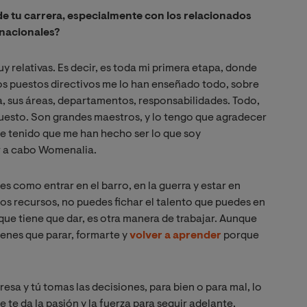
e tu carrera, especialmente con los relacionados
inacionales?
 relativas. Es decir, es toda mi primera etapa, donde
tos puestos directivos me lo han enseñado todo, sobre
 sus áreas, departamentos, responsabilidades. Todo,
esto. Son grandes maestros, y lo tengo que agradecer
he tenido que me han hecho ser lo que soy
r a cabo Womenalia.
s como entrar en el barro, en la guerra y estar en
s recursos, no puedes fichar el talento que puedes en
que tiene que dar, es otra manera de trabajar. Aunque
enes que parar, formarte y
volver a aprender
porque
sa y tú tomas las decisiones, para bien o para mal, lo
e te da la pasión y la fuerza para seguir adelante,