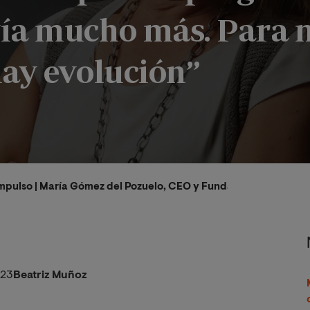
ía mucho más. Para m
hay evolución”
mpulso | María Gómez del Pozuelo, CEO y Fundadora de Womenali
023
Beatriz Muñoz