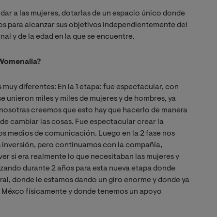
ar a las mujeres, dotarlas de un espacio único donde
sos para alcanzar sus objetivos independientemente del
nal y de la edad en la que se encuentre.
 Womenalia?
 muy diferentes: En la 1 etapa: fue espectacular, con
se unieron miles y miles de mujeres y de hombres, ya
 nosotras creemos que esto hay que hacerlo de manera
 de cambiar las cosas. Fue espectacular crear la
 los medios de comunicación. Luego en la 2 fase nos
 inversión, pero continuamos con la compañía,
r si era realmente lo que necesitaban las mujeres y
izando durante 2 años para esta nueva etapa donde
ral, donde le estamos dando un giro enorme y donde ya
n Méxco físicamente y donde tenemos un apoyo