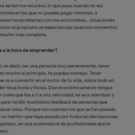
ra serían los recursos, lo que pasa cuando te vas
aciones en las que no puedes pagar nóminas, a
iezan los problemas con los accionistas… situaciones
e como el propósito es espectacular pues son momentos
a mucho más completa.
e a la hora de emprender?
il, es decir, ser una persona muy perseverante, tener
en mucho al principio, te puedas manejar. Tener
 va a convertir en el motor de tu vida, sobre todo en
ender lleva horas y horas. Que económicamente tengas
crees que iba a ir a una velocidad, se va a ralentizar y
 para recibir muchísimo feedback de personas que
hacer caso. Porque nos cuentan los que ya han pasado
r un mentor que haya pasado por todas las derivaciones
ejemplo, en una aceleradora de profesionales que le
sos.