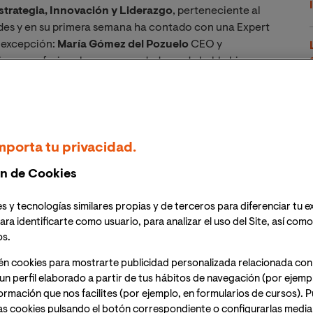
trategia, Innovación y Liderazgo
, perteneciente al
ades y en su primera semana ha contado con una Expert
e excepción:
María Gómez del Pozuelo
CEO y
ujeres profesionales y emprendedoras de habla hispana.
ez del Pozuelo
ha
liderado direcciones de
x, gestionando equipos de más de 300 personas a nivel
o en experta en temas como el emprendimiento, la
mporta tu privacidad.
 rendimiento, innovación, tecnología, business
rollo profesional y empoderamiento de las mujeres, entre
n de Cookies
ó fundamental a la hora de emprender su proyecto más
o: Womenalia, una empresa de impacto social que se
s y tecnologías similares propias y de terceros para diferenciar tu e
nto de las mujeres; y a la consultoría y servicios para
ara identificarte como usuario, para analizar el uso del Site, así com
ción, y que actualmente cuenta con una comunidad de
os.
én cookies para mostrarte publicidad personalizada relacionada con
un perfil elaborado a partir de tus hábitos de navegación (por ejemp
ió la idea de fundar su propia empresa y cómo ha
nformación que nos facilites (por ejemplo, en formularios de cursos).
nto y la innovación, le realizamos la siguiente
as cookies pulsando el botón correspondiente o configurarlas median