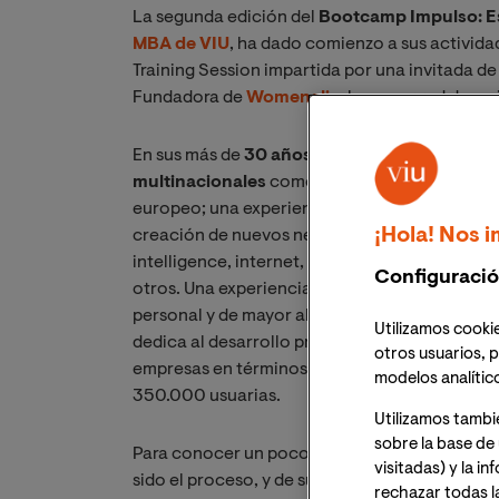
La segunda edición del
Bootcamp Impulso: Es
MBA de VIU
, ha dado comienzo a sus activid
Training Session impartida por una invitada d
Fundadora de
Womenalia
, la mayor red de m
En sus más de
30 años de carrera
, María Góm
multinacionales
como AIG, Air Miles o Equifa
europeo; una experiencia que la ha convertid
¡Hola! Nos i
creación de nuevos negocios, equipos de alto
intelligence, internet, digitalización y desar
Configuració
otros. Una experiencia que sin duda le result
personal y de mayor alcance hasta el moment
Utilizamos cookie
dedica al desarrollo profesional y empoderamie
otros usuarios, p
empresas en términos de igualdad y concilia
modelos analític
350.000 usuarias.
Utilizamos tambi
sobre la base de 
Para conocer un poco más acerca de cómo nac
visitadas) y la i
sido el proceso, y de su visión del emprendimie
rechazar todas l