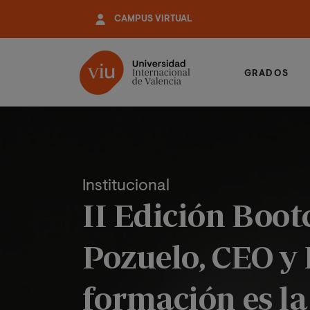
Pasar
CAMPUS VIRTUAL
al
contenido
principal
GRADOS
Institucional
II Edición Boo
Pozuelo, CEO y
formación es la