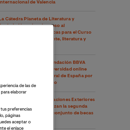
Internacional de Valencia
La Cátedra Planeta de Literatura y
Sociedad impulsa el acceso al
conocimiento con 30 becas para el Curso
de Verano "Medio ambiente, literatura y
cómic"
El U-Ranking 2026 de Fundación BBVA
señala a VIU como la universidad online
con mejor inserción laboral de España por
segundo año consecutivo
xperiencia de las de
o para elaborar
VIU y el Ministerio de Relaciones Exteriores
y Culto de Costa Rica lanzan la segunda
 tus preferencias
edición de su programa conjunto de becas
lo, páginas
para maestrías oficiales
 Puedes aceptar o
te el enlace