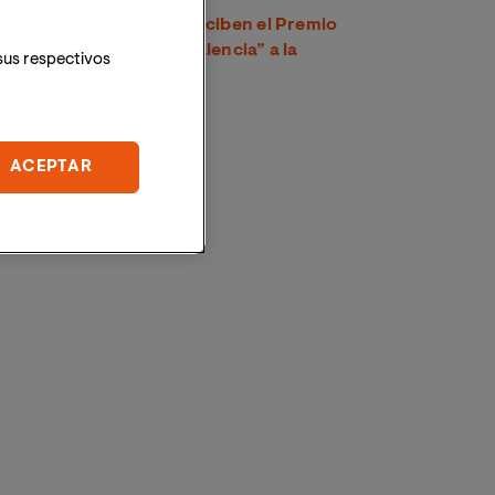
Tres egresados de VIU reciben el Premio
“Capitanía General de Valencia” a la
sus respectivos
excelencia académica
ACEPTAR