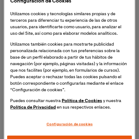
Configuración de Cookies
Utilizamos cookies y tecnologías similares propias y de
En realidad, esa posibilidad ya existía. Un artista sin
terceros para diferenciar tu experiencia de las de otros
compromisos de representación comercial puede
usuarios, para identificarte como usuario, para analizar el
vender directamente su obra al igual que puede
uso del Site, así como para elaborar modelos analíticos.
presentarse a un premio de adquisición. Lo que ocurre
es que determinados artistas que trabajan con
Utilizamos también cookies para mostrarte publicidad
personalizada relacionada con tus preferencias sobre la
soportes digitales tenían verdaderas dificultades para
base de un perfil elaborado a partir de tus hábitos de
comercializar su producto, tanto de manera autónoma
navegación (por ejemplo, páginas visitadas) y la información
como a través de una galería, porque no podían firmar y
que nos facilites (por ejemplo, en formularios de cursos).
seriar su obra como se haría con un grabado, es decir,
Puedes aceptar o rechazar todas las cookies pulsando el
era imposible distinguir el original de una copia. Con la
botón correspondiente o configurarlas mediante el enlace
inclusión de un NFT se puede confirmar la autenticidad.
“Configuración de cookies”.
Que intervenga o no un intermediario no es condición,
Puedes consultar nuestra
Política de Cookies
y nuestra
lo que sucede es que la mayoría de estos artistas
Política de Privacidad
en sus respectivos enlaces.
digitales no están aún representados porque su trabajo
no ofrece garantías de negocio para una galería y por
Configuración de cookies
eso las primeras ventas de criptoarte se han realizado
directamente desde el productor al comprador. Con el