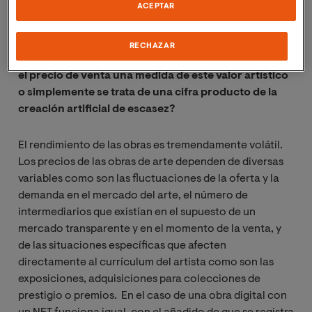
tiempo, los cauces del mercado del arte serán los
ACEPTAR
mismos que con obras de soporte tradicional.
RECHAZAR
¿Cómo se establece el valor artístico de un NFT? ¿Es
el precio de venta una medida de este valor artístico
o simplemente se trata de una cifra producto de la
creación artificial de escasez?
El rendimiento de las obras es tremendamente volátil.
Los precios de las obras de arte dependen de diversas
variables como son las fluctuaciones de la oferta y la
demanda en el mercado del arte, el número de
intermediarios que existían en el supuesto de un
mercado transparente y en el momento de la venta, y
de las situaciones específicas que afecten
directamente al currículum del artista como son las
exposiciones, adquisiciones para colecciones de
prestigio o premios. En el caso de una obra digital con