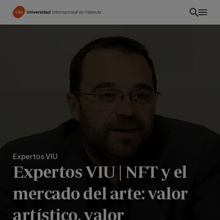
Pasar
al
contenido
principal
Expertos VIU
Expertos VIU | NFT y el
ES
mercado del arte: valor
artístico, valor