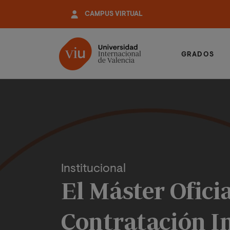
Pasar
CAMPUS VIRTUAL
al
contenido
principal
GRADOS
Institucional
El Máster Ofici
Contratación In