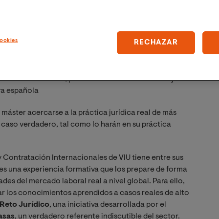
ookies
RECHAZAR
spacho Cuatrecasas, planteaba la creación de una joint
ra española
l máster acercarse a la práctica jurídica real de más
n caso verdadero, tal como lo harán en su práctica
y Contratación Internacionales de VIU tiene entre sus
tes una experiencia formativa que los prepare de forma
ades del mercado laboral real a nivel global. Para ello,
r los conocimientos aprendidos a casos reales de alto
Reto Jurídico
, una iniciativa desarrollada por el
asas
, un verdadero referente indiscutible del sector.