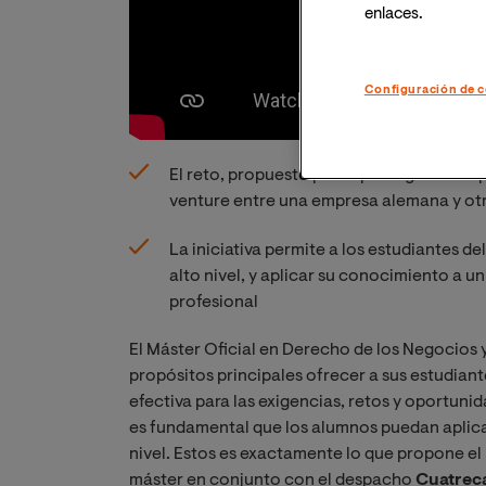
enlaces.
Configuración de c
El reto, propuesto por el prestigioso de
venture entre una empresa alemana y ot
La iniciativa permite a los estudiantes de
alto nivel, y aplicar su conocimiento a u
profesional
El Máster Oficial en Derecho de los Negocios 
propósitos principales ofrecer a sus estudian
efectiva para las exigencias, retos y oportunid
es fundamental que los alumnos puedan aplica
nivel. Estos es exactamente lo que propone el
máster en conjunto con el despacho
Cuatrec