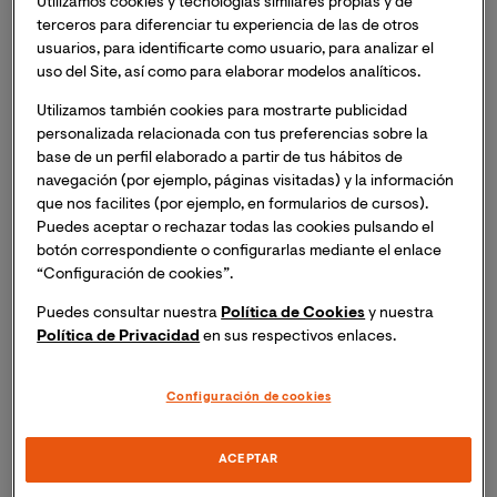
Utilizamos cookies y tecnologías similares propias y de
para que los sanitarios pudieran beneficiarse de él
terceros para diferenciar tu experiencia de las de otros
con más calma cuando la situación lo permitiera.
usuarios, para identificarte como usuario, para analizar el
uso del Site, así como para elaborar modelos analíticos.
El aplazamiento del curso ha permitido ampliar
contenidos, desarrollar nuevas secciones y
Utilizamos también cookies para mostrarte publicidad
ampliar el cuadro de docentes.
personalizada relacionada con tus preferencias sobre la
base de un perfil elaborado a partir de tus hábitos de
navegación (por ejemplo, páginas visitadas) y la información
El Curso Universitario de Comunicación con el
que nos facilites (por ejemplo, en formularios de cursos).
Paciente Pediátrico creado por la Universidad
Puedes aceptar o rechazar todas las cookies pulsando el
Internacional de Valencia junto a
Fundación
botón correspondiente o configurarlas mediante el enlace
ATRESMEDIA
ya tiene fecha de comienzo: el
16 de
“Configuración de cookies”.
septiembre
. El período de aplazamiento ha sido
Puedes consultar nuestra
Política de Cookies
y nuestra
aprovechado para reforzar diversos aspectos de la
Política de Privacidad
en sus respectivos enlaces.
formación, incorporando aprendizajes derivados de la
crisis provocada por el COVID19, ampliando
contenidos, desarrollando nuevas secciones e
Configuración de cookies
incorporando más docentes como el
Doctor Jorge
Muñoz Rueda
, jefe de servicio de Pediatría en Quirón
ACEPTAR
Palma Planas, y el profesor
Yago de la Cierva
,