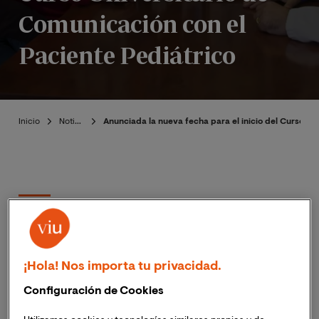
Comunicación con el
Paciente Pediátrico
Inicio
Noticias
Anunciada la nueva fecha para el inicio del Curso Un
Publicado:
10/06/2020
|
Actualizado:
Beatriz
21/05/2026
Muñoz
¡Hola! Nos importa tu privacidad.
El curso estaba previsto para el mes de abril, pero
Configuración de Cookies
ante la situación del COVID-19 quedó aplazado