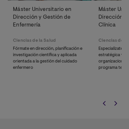
Máster Universitario en
Máster Univ
Dirección y Gestión de
Dirección S
Enfermería
Clínica
Ciencias de la Salud
Ciencias de la
Fórmate en dirección, planificación e
Especialízate en 
investigación científica y aplicada
estratégica y el
orientada a la gestión del cuidado
organizaciones 
enfermero
programa te pre
directivos, per
desde la práctic
gestión de unida
hospitalarios.