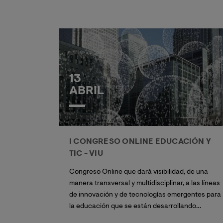
pero que también puede desarrollarse con la
práctica y el entrenamiento.
13
ABRIL
I CONGRESO ONLINE EDUCACIÓN Y
TIC - VIU
Congreso Online que dará visibilidad, de una
manera transversal y multidisciplinar, a las líneas
de innovación y de tecnologías emergentes para
la educación que se están desarrollando
actualmente en las diferentes disciplinas de