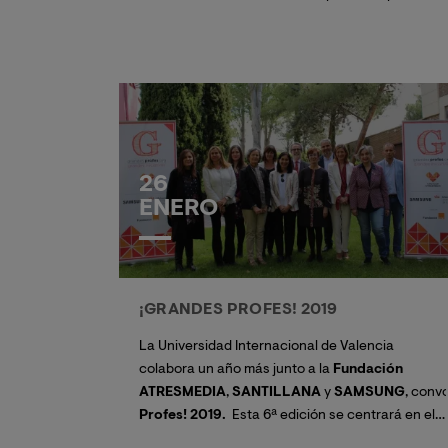
rectora de la universidad la
Excelentísima Sra.
Dña. Eva María Giner
, y contará con la
participación del poeta y miembro de la RAE,
D.
Pere Gimferrer
, quien ejercerá de padrino.
26
ENERO
¡GRANDES PROFES! 2019
La Universidad Internacional de Valencia
colabora un año más junto a la
Fundación
ATRESMEDIA
,
SANTILLANA
y
SAMSUNG
, con
Profes! 2019.
Esta 6ª edición se centrará en el
talento, una capacidad que, a veces, es innata,