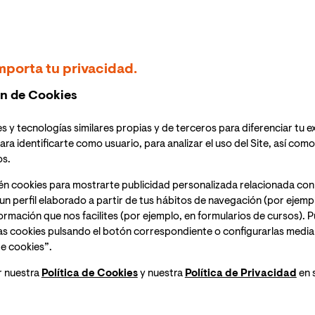
mporta tu privacidad.
15
n de Cookies
ABRIL
s y tecnologías similares propias y de terceros para diferenciar tu e
ara identificarte como usuario, para analizar el uso del Site, así com
os.
JORNADAS "EXPLORANDO EL FUTURO
én cookies para mostrarte publicidad personalizada relacionada con
DE LA SALUD: DESAFÍOS Y
un perfil elaborado a partir de tus hábitos de navegación (por ejemp
OPORTUNIDADES" CON LA
nformación que nos facilites (por ejemplo, en formularios de cursos).
COLABORACIÓN DE FUNDACIÓN
as cookies pulsando el botón correspondiente o configurarlas median
ASISA
e cookies”.
Durante las jornadas online descubrirás de la
r nuestra
Política de Cookies
y nuestra
Política de Privacidad
en 
mano de expertos y profesionales del ámbito
sanitario, las principales estrategias de