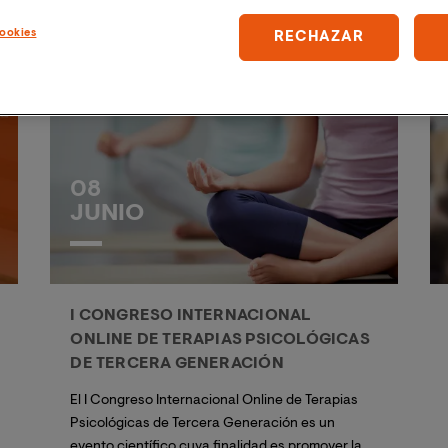
digitalización del sistema sanitario, los retos a
afrontar por las organizaciones sanitarias, la
ookies
RECHAZAR
gestión de la salud pública, los nuevos desafíos
del profesional de la psicología, la evolución de la
profesión enfermera o la formación como clave
de la transformación.
08
JUNIO
I CONGRESO INTERNACIONAL
ONLINE DE TERAPIAS PSICOLÓGICAS
DE TERCERA GENERACIÓN
El I Congreso Internacional Online de Terapias
Psicológicas de Tercera Generación es un
evento científico cuya finalidad es promover la