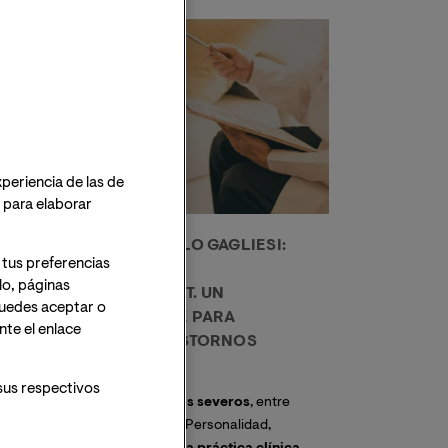
10
FEBRERO
xperiencia de las de
o para elaborar
MASTERCLASS DE PABLO GAGLIESI:
 tus preferencias
TERAPIA DIALÉCTICO
lo, páginas
COMPORTAMENTAL DBT. UN
 Puedes aceptar o
TRATAMIENTO POSIBLE PARA
te el enlace
PACIENTES CON TRANSTORNOS
SEVEROS
sus respectivos
Los
pacientes con trastornos severos
, entre
ellos el Trastorno Límite de la Personalidad,