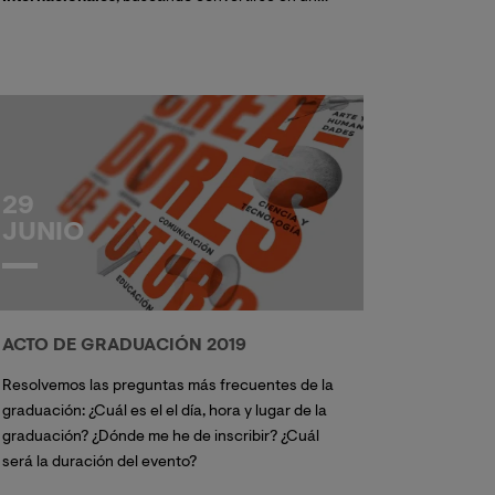
espacio de conocimiento y reflexión sobre la
Criminología y el Derecho, contando con
conferencias y debates de prestigiosos expertos
a nivel nacional e internacional, y la participación
de cargos institucionales de primer nivel.
29
JUNIO
ACTO DE GRADUACIÓN 2019
Resolvemos las preguntas más frecuentes de la
graduación: ¿Cuál es el el día, hora y lugar de la
graduación? ¿Dónde me he de inscribir? ¿Cuál
será la duración del evento?