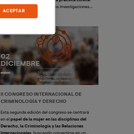
siguen siendo un
desafío en la práctica clínica
.
Aún en la actualidad hay pocas investigaciones
ACEPTAR
con pacientes con múltiples diagnósticos,
múltiples comorbilidades y multi
problemáticos. La
Terapia Dialéctico
Comportamental
es el tratamiento con más
evidencia empírica y más globalizado para esta
población.
02
DICIEMBRE
II CONGRESO INTERNACIONAL DE
CRIMINOLOGÍA Y DERECHO
Esta segunda edición del congreso se centrará
en el
papel de la mujer en las disciplinas del
Derecho, la Criminología y las Relaciones
Internacionales
, buscando convertirse en un