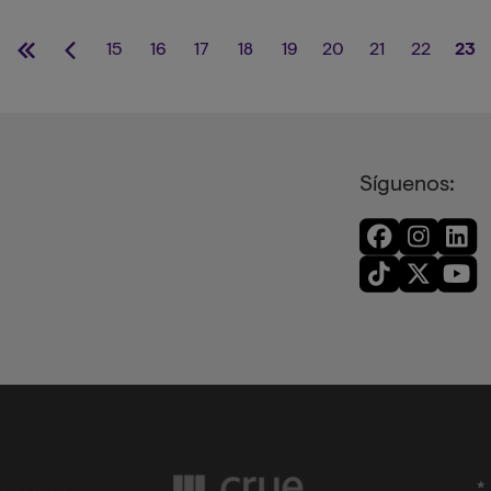
15
16
17
18
19
20
21
22
23
Primera
Página
Página
Página
Página
Página
Página
Página
Página
Página
Pá
página
anterior
act
Síguenos: