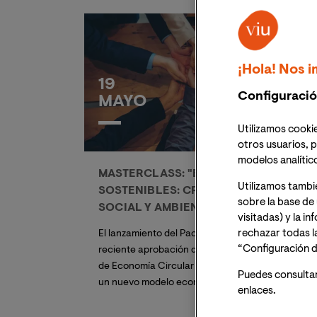
¡Hola! Nos i
19
Configuració
MAYO
Utilizamos cookie
otros usuarios, p
modelos analític
MASTERCLASS: "EMPRESAS
Utilizamos tambi
SOSTENIBLES: CREANDO VALOR
sobre la base de 
SOCIAL Y AMBIENTAL"
visitadas) y la i
rechazar todas l
El lanzamiento del Pacto Verde Europeo y la
“Configuración d
reciente aprobación de la Estrategia Española
de Economía Circular 2030, sientan las bases de
Puedes consulta
un nuevo modelo económico. En esta sesión
enlaces.
contaremos con empresas Barrio La Pinada,
Sheedo y Feedect, que convierten el reto de la