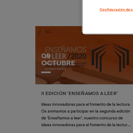
sostenibilidad en oportunidades de negocio
Configuración de c
aprovechando el modelo circular y se convierte
en su eje estratégico.
09
OCTUBRE
II EDICIÓN 'ENSEÑAMOS A LEER'
Ideas innovadoras para el fomento de la lectura.
Os animamos a participar en la segunda edición
de ‘Enseñamos a leer’, nuestro concurso de
ideas innovadoras para el fomento de la lectura,
dirigido a profesionales docentes de Educación