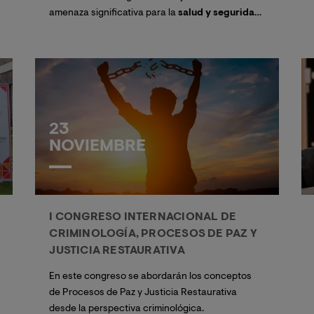
amenaza significativa para la
salud y seguridad
de los trabajadores
así como la
productividad
y reputación de las organizaciones.
23
NOVIEMBRE
I CONGRESO INTERNACIONAL DE
CRIMINOLOGÍA, PROCESOS DE PAZ Y
JUSTICIA RESTAURATIVA
vocando
¡Grandes
En este congreso se abordarán los conceptos
de Procesos de Paz y Justicia Restaurativa
desde la perspectiva criminológica.