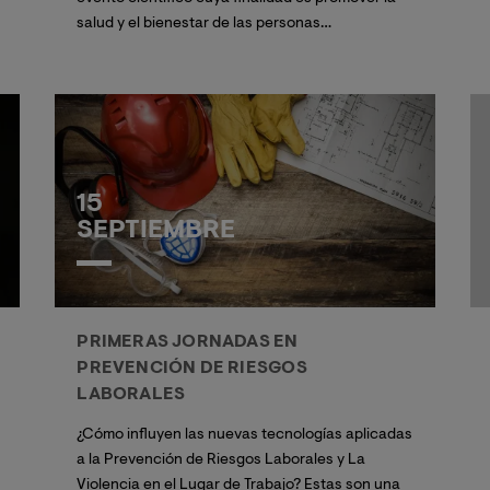
salud y el bienestar de las personas
y
enriquecer a los profesionales de la salud
dando a conocer los avances y la evidencia
empírica en la tercera ola de terapias
psicológicas.
15
SEPTIEMBRE
PRIMERAS JORNADAS EN
PREVENCIÓN DE RIESGOS
LABORALES
¿Cómo influyen las nuevas tecnologías aplicadas
a la Prevención de Riesgos Laborales y La
Violencia en el Lugar de Trabajo? Estas son una