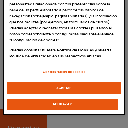
personalizada relacionada con tus preferencias sobre la
Las organizaciones deben asumir el rol de ser los
base de un perfil elaborado a partir de tus hábitos de
agentes de cambio ante los grandes retos de la
navegación (por ejemplo, páginas visitadas) y la información
que nos facilites (por ejemplo, en formularios de cursos).
sociedad. En este contexto, es imprescindible un
Puedes aceptar o rechazar todas las cookies pulsando el
liderazgo que promueva comportamientos orientados,
botón correspondiente o configurarlas mediante el enlace
tanto al medioambiente, como a las personas.
“Configuración de cookies”.
Puedes consultar nuestra
Política de Cookies
y nuestra
A través de las experiencias de nuestros ponentes,
Política de Privacidad
en sus respectivos enlaces.
conoceremos como han aplicado estas prácticas en
sus empresas, y cuál ha sido el impacto en la mejorar
del bienestar de las personas.
Configuración de cookies
ACEPTAR
RECHAZAR