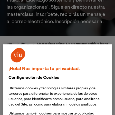
titulada "Liderazgo sostenible y bienestar en
las organizaciones". Sigue en directo nuestra
masterclass. Inscríbete, recibirás un mensaje
al correo electrónico. Inscripción necesaria.
Inicio
Eventos
Masterclass online: Liderazgo sostenible y bienestar
Mesa redonda online: Liderazgo
¡Hola! Nos importa tu privacidad.
sostenible y bienestar en las
Configuración de Cookies
organizaciones
Utilizamos cookies y tecnologías similares propias y de
terceros para diferenciar tu experiencia de las de otros
usuarios, para identificarte como usuario, para analizar el
uso del Site, así como para elaborar modelos analíticos.
Publicado:
11/03/2022
|
Actualizado:
06/11/2023
Utilizamos también cookies para mostrarte publicidad