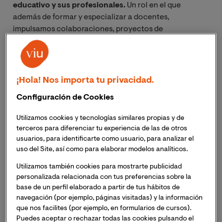
educativo y sus profesionales.
Un rol en el que
además de formar y especializar a docentes,
impulsamos colaboraciones, proyectos de
investigación y actividades destinadas a fomentar,
apoyar y visibilizar la labor de los educadores y la
comunidad educativa.
Iniciativas como ‘Grandes
Iniciativas’ o certámenes como ‘Enseñamos a leer’,
¡Hola! Nos importa tu privacidad.
en las que colaboramos junto a organizaciones
Configuración de Cookies
como Fundación Atresmedia, Fundación “la Caixa”,
aulaPlaneta o Fundación José Manuel Lara.
Este
Utilizamos cookies y tecnologías similares propias y de
contacto estrecho y permanente con la comunidad
terceros para diferenciar tu experiencia de las de otros
educativa nos permite tener un conocimiento directo
usuarios, para identificarte como usuario, para analizar el
de las necesidades e inquietudes del sector. Un
uso del Site, así como para elaborar modelos analíticos.
conocimiento que enriquece nuestra propuesta de
Utilizamos también cookies para mostrarte publicidad
valor a la hora de diseñar los programas y títulos del
personalizada relacionada con tus preferencias sobre la
área, así como sus planes de estudio. Una vinculación
base de un perfil elaborado a partir de tus hábitos de
directa que garantiza que nuestros títulos estén
navegación (por ejemplo, páginas visitadas) y la información
totalmente alineados con la realidad que van a
que nos facilites (por ejemplo, en formularios de cursos).
Puedes aceptar o rechazar todas las cookies pulsando el
encontrar los docentes en las aulas, y que facilita las