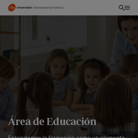
Pasar
al
contenido
principal
EC
Área de Educación