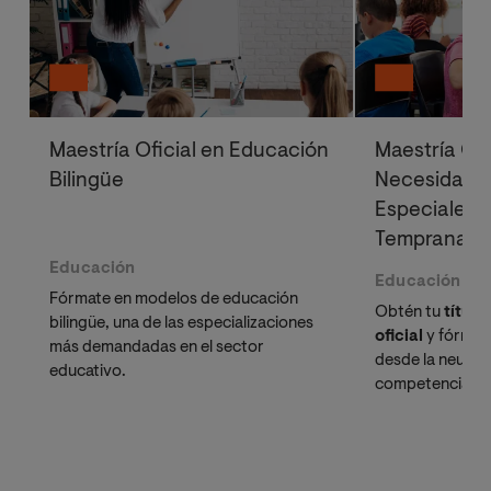
Maestría Oficial en Educación
Maestría Ofi
Bilingüe
Necesidades
Especiales 
Temprana
Educación
Educación
Fórmate en modelos de educación
Obtén tu
título
bilingüe, una de las especializaciones
oficial
y fórmate
más demandadas en el sector
desde la neuroe
educativo.
competencias n
ascender en el
liderar la transf