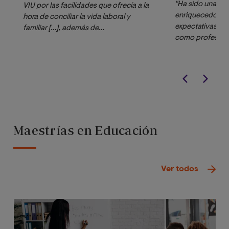
"Ha sido una ex
VIU por las facilidades que ofrecía a la
enriquecedora q
hora de conciliar la vida laboral y
expectativas y 
familiar […], además de
como profesora
la seguridad que
realizarlo compl
me transmitió al ver que
desde Myanmar, 
se trataba de una universidad pionera en metodología online. 
acompañamient
ha aportado numerosos conocimientos que
profesorado y la
en mi
haber trabajad
labor como docente he podido llevar a
todo el mundo h
la práctica y otros que podré ponerlos en práctica en
aspectos más d
un futuro como psicopedagoga […] "
Maestrías en Educación
Ver todos