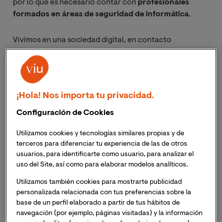
por lo que es necesario contar con
profesionales
formados en áreas de seguridad de informática
.
Vivimos en una sociedad digital, en contacto
permanente con la tecnología, tanto a nivel personal
como profesional. Los beneficios que esta ofrece a las
empresas son indiscutibles, pero la necesidad de
mantener seguros todos los activos informáticos que
¡Hola! Nos importa tu privacidad.
habitan dentro de las organizaciones un hecho
irrefutable, ya que está en peligro una información muy
Configuración de Cookies
valiosa y en muchos casos, crítica.
Utilizamos cookies y tecnologías similares propias y de
terceros para diferenciar tu experiencia de las de otros
¿Por qué hacen falta
usuarios, para identificarte como usuario, para analizar el
uso del Site, así como para elaborar modelos analíticos.
profesionales expertos en
Utilizamos también cookies para mostrarte publicidad
ciberseguridad en España?
personalizada relacionada con tus preferencias sobre la
base de un perfil elaborado a partir de tus hábitos de
A diario nos exponemos a riesgos que requieren hacer
navegación (por ejemplo, páginas visitadas) y la información