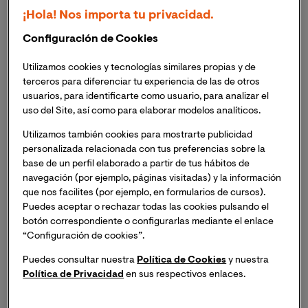
En consonancia con el enfoque de VIU, se trata de
¡Hola! Nos importa tu privacidad.
titulaciones totalmente alineadas con la realidad
laboral y social y que responden a retos y
Configuración de Cookies
necesidades generados por la constante
Utilizamos cookies y tecnologías similares propias y de
evolución de nuestros entornos
terceros para diferenciar tu experiencia de las de otros
usuarios, para identificarte como usuario, para analizar el
Los nuevos programas cuentan con
uso del Site, así como para elaborar modelos analíticos.
colaboradores de primer nivel como Telefónica
Tech, Forvia Faurecia, Obramat, Taric y AECOC,
Utilizamos también cookies para mostrarte publicidad
personalizada relacionada con tus preferencias sobre la
entre otros
base de un perfil elaborado a partir de tus hábitos de
navegación (por ejemplo, páginas visitadas) y la información
que nos facilites (por ejemplo, en formularios de cursos).
Puedes aceptar o rechazar todas las cookies pulsando el
Buscando siempre dar respuesta, a través de la
botón correspondiente o configurarlas mediante el enlace
formación universitaria de excelencia, a los desafíos y
“Configuración de cookies”.
problemáticas que plantean a nuestras sociedades los
Puedes consultar nuestra
Política de Cookies
y nuestra
entornos altamente cambiantes y en constante
Política de Privacidad
en sus respectivos enlaces.
evolución; la Universidad Internacional de Valencia ha
presentado sus innovaciones formativas para el curso