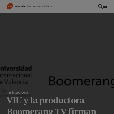
Pasar
al
contenido
principal
Institucional
EC
VIU y la productora
Boomerang TV firman