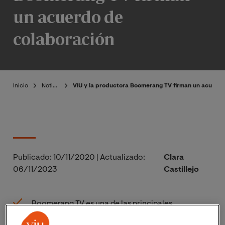
un acuerdo de
colaboración
Inicio
Noticias
VIU y la productora Boomerang TV firman un acuerd
Publicado:
10/11/2020
|
Actualizado:
Clara
06/11/2023
Castillejo
Boomerang TV es una de las principales
productoras de televisión en España y se ha