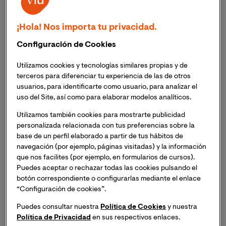
convertido en uno de los líderes del sector tanto
en contenidos de ficción como de
entretenimiento.
¡Hola! Nos importa tu privacidad.
Configuración de Cookies
El acuerdo de colaboración supondrá la
participación de profesionales de la productora
Utilizamos cookies y tecnologías similares propias y de
como docentes invitados en el Máster de
terceros para diferenciar tu experiencia de las de otros
Creación de Guiones Audiovisuales.
usuarios, para identificarte como usuario, para analizar el
uso del Site, así como para elaborar modelos analíticos.
Utilizamos también cookies para mostrarte publicidad
personalizada relacionada con tus preferencias sobre la
El acuerdo firmado por La Universidad Internacional de
base de un perfil elaborado a partir de tus hábitos de
Valencia-VIU y
Boomerang TV
significa la
navegación (por ejemplo, páginas visitadas) y la información
que nos facilites (por ejemplo, en formularios de cursos).
incorporación como partner en el Máster en Creación
Puedes aceptar o rechazar todas las cookies pulsando el
de Guiones Audiovisuales de la prestigiosa productora
.
botón correspondiente o configurarlas mediante el enlace
José Ramos, CEO y Director General de la Universidad
“Configuración de cookies”.
Internacional de Valencia - VIU y Pedro Ricote,
Fundador y Director General de Grupo Boomerang TV
Puedes consultar nuestra
Política de Cookies
y nuestra
Política de Privacidad
en sus respectivos enlaces.
han
sellado el acuerdo que se traducirá en
la