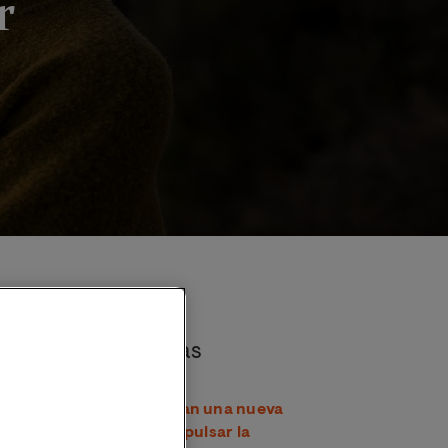
r
Noticias destacadas
VIU y Globo Común lanzan una nueva
edición de becas para impulsar la