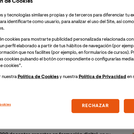
n de Cookies
e progresar de los estudiantes de VIU a la vez que
través de la formación a hacerlo con la Universidad.
s y tecnologías similares propias y de terceros para diferenciar tu e
ara identificarte como usuario, para analizar el uso del Site, así com
acan algunas de las principales fortalezas de VIU:
os.
o experto y nativo digital, excelencia académica y
én cookies para mostrarte publicidad personalizada relacionada con
un perfil elaborado a partir de tus hábitos de navegación (por ejemp
nformación que nos facilites (por ejemplo, en formularios de cursos).
as cookies pulsando el botón correspondiente o configurarlas median
e cookies”.
nueva campaña de VIU construye un relato dinámico y
escubrir e innovar, y en el que se visibiliza cómo la
r nuestra
Política de Cookies
y nuestra
Política de Privacidad
en 
 tecnología, la excelencia académica y el
la consecución de las metas de sus estudiantes.
ookies
d de VIU y en las características únicas de su
RECHAZAR
cómo permiten que cualquier persona pueda alcanzar
cunstancias personales. Para ello incide en la
a y cómo ésta permite estudiar donde y cuando el