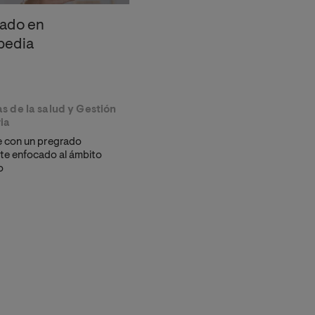
rado en
pedia
s de la salud y Gestión
ia
 con un pregrado
te enfocado al ámbito
o