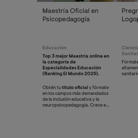
Maestría Oficial en
Preg
Psicopedagogía
Logo
Educación
Ciencia
Sanitar
Top 3 mejor Maestría online en
la categoría de
Fórmate
Especialidades Educación
altamen
(Ranking El Mundo 2025).
sanitari
Obtén tu
título oficial
y fórmate
en los campos más demandados
de la inclusión educativa y la
neuropsicopedagogía. Crece en
el
escalafón docente
y accede
a nuevos roles en
Departamentos de Consejería
Estudiantil (DECE).