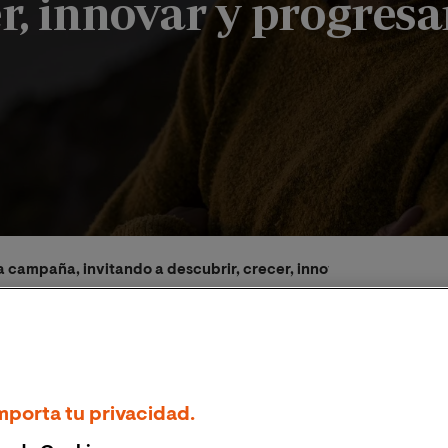
er, innovar y progresa
 campaña, invitando a descubrir, crecer, innovar y progresar
2023
Clara Castillejo
mporta tu privacidad.