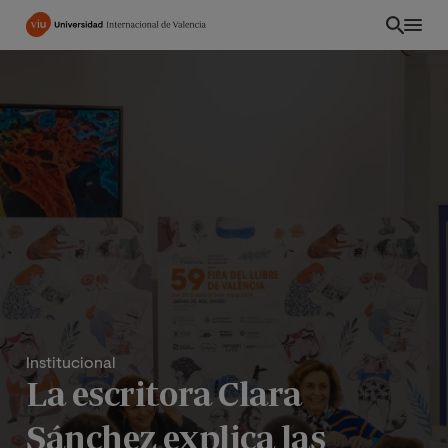
Pasar
al
contenido
principal
Institucional
EC
La escritora Clara
Sánchez explica las