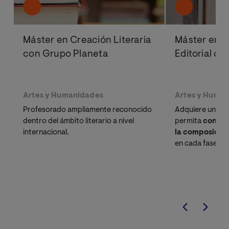
Máster en Creación Literaria
Máster en E
con Grupo Planeta
Editorial c
Artes y Humanidades
Artes y Huma
Profesorado ampliamente reconocido
Adquiere una pr
dentro del ámbito literario a nivel
permita
constru
internacional.
la composición
en cada fase del
junto a
experto
sus editoriales 
guiarán en el de
competencias p