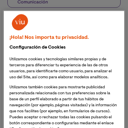
Comunicación
Puedes ver la masterclass completa aquí
La escritora Clara Sánchez, impartió, junto con la
¡Hola! Nos importa tu privacidad.
codirectora del Máster en Creación Literaria de
Configuración de Cookies
Planeta-VIU y directora de Relaciones editoriales
de Planeta, Ana Gavín una masterclass organizada
Utilizamos cookies y tecnologías similares propias y de
por VIU
terceros para diferenciar tu experiencia de las de otros
usuarios, para identificarte como usuario, para analizar el
Sánchez, ganadora de los premios Planeta, Nadal
uso del Site, así como para elaborar modelos analíticos.
y Alfaguara, ha publicado 15 novelas y desde 2023
Utilizamos también cookies para mostrarte publicidad
ocupa el sillón correspondiente a la letra X de la
personalizada relacionada con tus preferencias sobre la
Real Academia de la Lengua Española
base de un perfil elaborado a partir de tus hábitos de
navegación (por ejemplo, páginas visitadas) y la información
Este pasado 27 de abril, la Feria del Libro de Valencia
que nos facilites (por ejemplo, en formularios de cursos).
acogió la masterclass organizada por la Facultad de
Puedes aceptar o rechazar todas las cookies pulsando el
Artes, Humanidades y Comunicación de VIU, "Cuando
botón correspondiente o configurarlas mediante el enlace