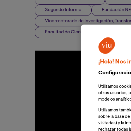
Segundo Informe
Fundación N
Vicerrectorado de Investigación, Transfe
Facultad de Ciencias de la Salud
¡Hola! Nos i
Configuració
Utilizamos cookie
otros usuarios, p
modelos analític
Utilizamos tambi
sobre la base de 
visitadas) y la i
rechazar todas l