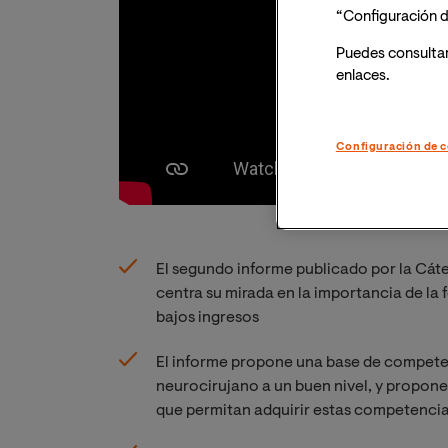
“Configuración d
Puedes consulta
enlaces.
Configuración de c
El segundo informe publicado por la Cát
centra su mirada en la importancia de la 
bajos ingresos
El informe propone una base de compete
neurocirujano a un buen nivel, y propone 
que permitan adquirir estas competencia