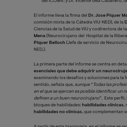
del
ICOMV; y Dr. Vicente Gea Caballero, de
El informe lleva la firma del
Dr. Jose Piquer M
comisión mixta de la Cátedra VIU-NED), de la
D
Ciencias de la Salud de VIU y codirectora de l
Mena
(Neurocirujano del
Hospital de la Riber
Piquer Belloch
(Jefe de servicio de Neurociru
NED,).
La primera parte del informe se centra en deta
esenciales que debe adquirir un neurociruja
examinando los desafíos y soluciones para la 
sentido, señala que, aunque “
Todas las profesi
en el que se ejercen es posible identificar un
definen a un buen neurocirujano
”.
Este perfil
bloques de habilidades:
habilidades clínicas
,
habilidades no clínicas
, que complementan s
A partir de esta taxonomía, en el informe se re