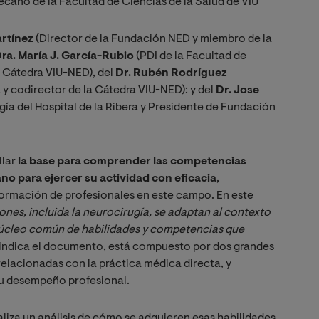
cano de la Facultad de Ciencias de la Salud de VIU
artínez
(Director de la Fundación NED y miembro de la
ra. María J. García-Rubio
(PDI de la Facultad de
a Cátedra VIU-NED), del
Dr. Rubén Rodríguez
a y codirector de la Cátedra VIU-NED): y del
Dr. Jose
gía del Hospital de la Ribera y Presidente de Fundación
llar
la base para comprender las competencias
no para ejercer su actividad con eficacia
,
formación de profesionales en este campo. En este
ones, incluida la neurocirugía, se adaptan al contexto 
 núcleo común de habilidades y competencias que 
, indica el documento, está compuesto por dos grandes
 relacionadas con la práctica médica directa, y
u desempeño profesional.
aliza un análisis de cómo se adquieren esas habilidades,