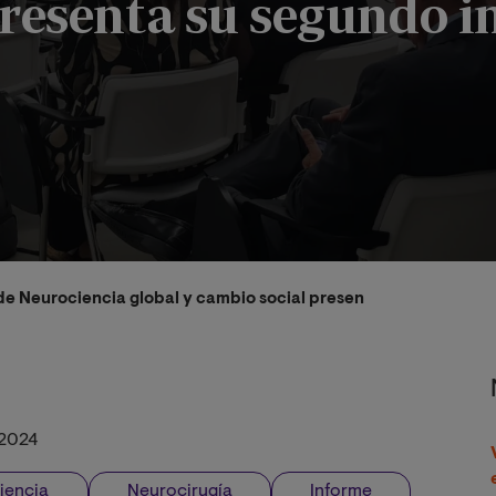
presenta su segundo 
e Neurociencia global y cambio social presenta su segundo i
2024
iencia
Neurocirugía
Informe