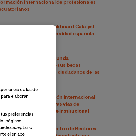
formación internacional de profesionales
ecuatorianos
VIU recibe su quinto Blackboard Catalyst
Award y es la única universidad española
premiada en 2026
VIU y la OEA abren la segunda
convocatoria de 2026 de sus becas
conjuntas, dirigidas a los ciudadanos de las
Américas
xperiencia de las de
o para elaborar
VIU refuerza su proyección internacional
en Perú explorando nuevas vías de
cooperación académica e institucional
 tus preferencias
lo, páginas
 Puedes aceptar o
VIU participa en el Encuentro de Rectores
te el enlace
y Rectoras Perú-España impulsado por