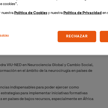
e cookies”.
r nuestra
Política de Cookies
y nuestra
Política de Privacidad
en 
ookies
RECHAZAR
edra VIU-NED en Neurociencia Global y Cambio Social,
formación en el ámbito de la neurocirugía en países de
ncias indispensables para poder ejercer como
estrategias para implementar iniciativas formativas
s en países de bajos recursos, especialmente en África