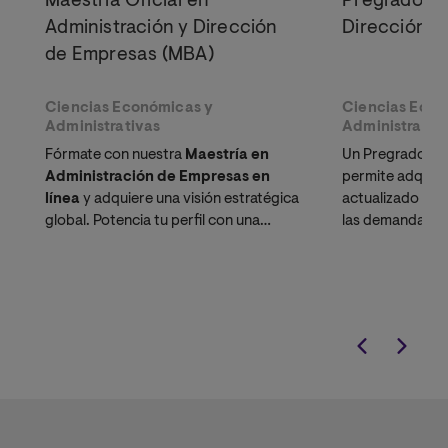
Maestría Oficial en
Pregrado en
Administración y Dirección
Dirección d
de Empresas (MBA)
Ciencias Económicas y
Ciencias Econ
Administrativas
Administrativ
Fórmate con nuestra
Maestría en
Un Pregrado en 
Administración de Empresas en
permite adquirir 
línea
y adquiere una visión estratégica
actualizado y t
global. Potencia tu perfil con una
las demandas y 
certificación adicional en Estrategia,
mercado labora
Innovación y Emprendimiento.