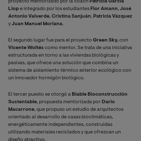
proyecto mentorizado por la coach
Patricia García
Llop
e integrado por los estudiantes
Flor Amann
,
José
Antonio Valverde
,
Cristina Sanjuán
,
Patricia Vázquez
y
Juan Manuel Moriana
.
El segundo lugar fue para el proyecto
Green Sky,
con
Vicente Woltés
como mentor. Se trata de una iniciativa
estructurada en torno a las viviendas biológicas y
pasivas, que ofrece una solución que combina un
sistema de aislamiento térmico exterior ecológico con
un innovador hormigón biológico.
El tercer puesto se otorgó a
Biable Bioconstrucción
Sustentable
, propuesta mentorizada por
Dario
Macarrone
, que propuso un estudio de arquitectos
orientado al desarrollo de casas bioclimáticas,
energéticamente independientes, construidas
utilizando materiales reciclados y que ofrezcan un
diseño atractivo.