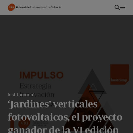
Pasar
al
contenido
principal
Institucional
‘Jardines’ verticales
EC
fotovoltaicos, el proyecto
ganador de la VI edición