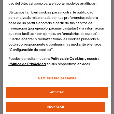
uso del Site, así como para elaborar modelos analíticos.
Utilizamos también cookies para mostrarte publicidad
personalizada relacionada con tus preferencias sobre la
base de un perfil elaborado a partir de tus hábitos de
navegación (por ejemplo, páginas visitadas) y la información
que nos facilites (por ejemplo, en formularios de cursos).
Puedes aceptar o rechazar todas las cookies pulsando el
botón correspondiente o configurarlas mediante el enlace
La propuesta ganadora plantea el uso de paneles
“Configuración de cookies”.
fotovoltaicos que imitan a hojas, para
Puedes consultar nuestra
Política de Cookies
y nuestra
incorporarlos a jardines verticales, aunando
Política de Privacidad
en sus respectivos enlaces.
decoración y funcionalidad sostenible
El segundo lugar fue para una propuesta sobre
Configuración de cookies
viviendas biológicas y pasivas y el tercero fue
otorgado para un proyecto de plataforma de
ACEPTAR
arquitectos que desarrolla casas bioclimáticas
Esta VI edición del Bootcamp Impulso reunió a 69
RECHAZAR
estudiantes que se repartieron en 13 equipos, que