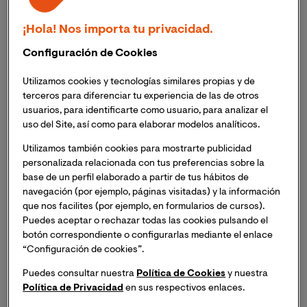
¡Hola! Nos importa tu privacidad.
Configuración de Cookies
Utilizamos cookies y tecnologías similares propias y de
terceros para diferenciar tu experiencia de las de otros
usuarios, para identificarte como usuario, para analizar el
uso del Site, así como para elaborar modelos analíticos.
Utilizamos también cookies para mostrarte publicidad
El
Dr. Vicente Gea-Caballero
, decano de la Facultad
personalizada relacionada con tus preferencias sobre la
de Ciencias de la Salud de VIU; y la
Dra. Ana Pellín
base de un perfil elaborado a partir de tus hábitos de
Carcelén
, adjunta al decano de la misma facultad, han
navegación (por ejemplo, páginas visitadas) y la información
participado en un
innovador estudio destinado a
que nos facilites (por ejemplo, en formularios de cursos).
determinar el impacto de las técnicas formativas
Puedes aceptar o rechazar todas las cookies pulsando el
Speak out y Biblioteca humana, en las actitudes de
botón correspondiente o configurarlas mediante el enlace
“Configuración de cookies”.
estudiantes de Enfermería hacia personas
migrantes
.
Puedes consultar nuestra
Política de Cookies
y nuestra
Política de Privacidad
en sus respectivos enlaces.
El estudio se llevó a cabo en 2019 en la Escuela