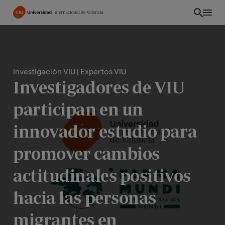
Pasar
al
contenido
principal
Investigación VIU
| Expertos VIU
Investigadores de VIU
participan en un
innovador estudio para
promover cambios
actitudinales positivos
EC
hacia las personas
migrantes en