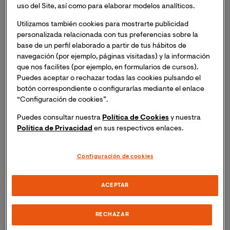
uso del Site, así como para elaborar modelos analíticos.
que lideras?
Utilizamos también cookies para mostrarte publicidad
personalizada relacionada con tus preferencias sobre la
Somos un grupo de investigadores formado por cuatro
base de un perfil elaborado a partir de tus hábitos de
psicólogos que nace de la colaboración entre la
navegación (por ejemplo, páginas visitadas) y la información
Universidad Internacional de Valencia y la Universidad
que nos facilites (por ejemplo, en formularios de cursos).
de Valencia. Tres de los integrantes del grupo, la Dra.
Puedes aceptar o rechazar todas las cookies pulsando el
Mónica Donio Bellegarde, el Dr. Joaquín Mateu Mollá y
botón correspondiente o configurarlas mediante el enlace
la Investigadora Principal, la Dra. Iraida Delhom Peris,
“Configuración de cookies”.
formamos parte de la Universidad Internacional de
Puedes consultar nuestra
Política de Cookies
y nuestra
Valencia, mientras que Dña. Laura Lacomba Trejo es
Política de Privacidad
en sus respectivos enlaces.
investigadora predoctoral en la Universidad de
Valencia. Nuestro propósito como grupo es comprobar
Configuración de cookies
la relación entre las fortalezas psicológicas de las
personas, tales como la resiliencia, la inteligencia
emocional y el afrontamiento adaptativo y los
ACEPTAR
resultados de salud psicológica como el estado de
ánimo o el bienestar. De este modo, podremos diseñar
RECHAZAR
intervenciones dirigidas a potenciar las fortalezas