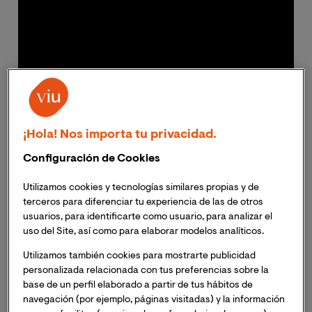
¡Hola! Nos importa tu privacidad.
Configuración de Cookies
Sin duda, una de las grandes preocupaciones en las
Utilizamos cookies y tecnologías similares propias y de
zonas afectadas por la reciente DANA, es el potencial
terceros para diferenciar tu experiencia de las de otros
peligro sanitario que pueden generarse en estas. Las
usuarios, para identificarte como usuario, para analizar el
aguas estancadas, el barro y los múltiples daños
uso del Site, así como para elaborar modelos analíticos.
diversos en las infraestructuras y entornos; se han
Utilizamos también cookies para mostrarte publicidad
unido a la proliferación de informaciones poco veraces
personalizada relacionada con tus preferencias sobre la
o directamente falsas en diversos canales,
base de un perfil elaborado a partir de tus hábitos de
especialmente digitales y redes sociales, para crear un
navegación (por ejemplo, páginas visitadas) y la información