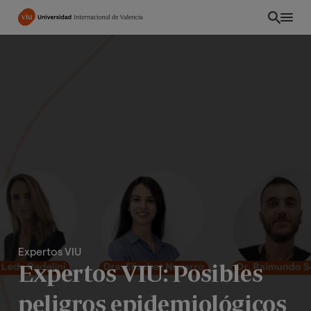
Pasar
al
contenido
principal
Expertos VIU
EC
Expertos VIU: Posibles
peligros epidemiológicos