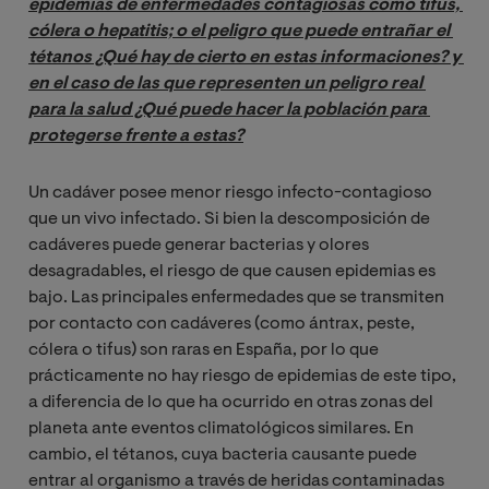
epidemias de enfermedades contagiosas como tifus, 
cólera o hepatitis; o el peligro que puede entrañar el 
tétanos ¿Qué hay de cierto en estas informaciones? y 
en el caso de las que representen un peligro real 
para la salud ¿Qué puede hacer la población para 
protegerse frente a estas?
Un cadáver posee menor riesgo infecto-contagioso
que un vivo infectado. Si bien la descomposición de
cadáveres puede generar bacterias y olores
desagradables, el riesgo de que causen epidemias es
bajo. Las principales enfermedades que se transmiten
por contacto con cadáveres (como ántrax, peste,
cólera o tifus) son raras en España, por lo que
prácticamente no hay riesgo de epidemias de este tipo,
a diferencia de lo que ha ocurrido en otras zonas del
planeta ante eventos climatológicos similares. En
cambio, el tétanos, cuya bacteria causante puede
entrar al organismo a través de heridas contaminadas