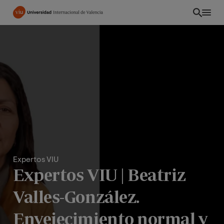
Pasar
al
contenido
principal
Expertos VIU
Expertos VIU | Beatriz
EC
Valles-González.
Envejecimiento normal y