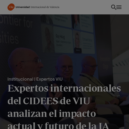
Pasar
al
contenido
principal
Institucional
| Expertos VIU
Expertos internacionales
del CIDEES de VIU
EC
analizan el impacto
actual y futuro de la IA