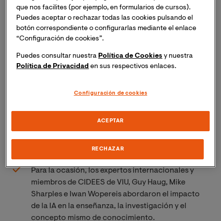
que nos facilites (por ejemplo, en formularios de cursos).
Puedes aceptar o rechazar todas las cookies pulsando el
botón correspondiente o configurarlas mediante el enlace
“Configuración de cookies”.
Puedes consultar nuestra
Política de Cookies
y nuestra
Política de Privacidad
en sus respectivos enlaces.
Configuración de cookies
El Centre for Educational Innovation in Higher
ACEPTAR
Education (CIDEES) de VIU, representado por tres
de sus integrantes, ha participado en el evento
internacional
Valencia Digital Summit (VDS)
.
RECHAZAR
Para la ocasión, los expertos internacionales y
miembros de CIDEES de VIU, Guy Haug, Mike
Sharples e Iwan Wopereis abordaron el impacto
de la IA en la enseñanza, la investigación y el
concepto mismo de conocimiento.