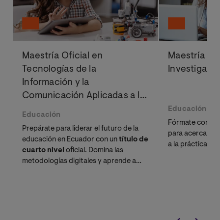
Maestría Oficial en
Maestría Ofi
Tecnologías de la
Investigaci
Información y la
Comunicación Aplicadas a la
Educación
Educación
Educación
Fórmate con un
Prepárate para liderar el futuro de la
para acercar y a
educación en Ecuador con un
título de
a la práctica ed
cuarto nivel
oficial. Domina las
metodologías digitales y aprende a
utilizar las herramientas más
innovadoras en pedagogía e
Inteligencia Artificial para transformar
el aula y mejorar la experiencia de
aprendizaje.