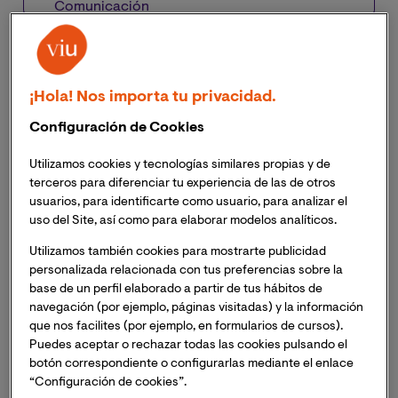
Comunicación
Los estudiantes, del Pregrado en Traducción e
Interpretación de la Universidad, han podido
¡Hola! Nos importa tu privacidad.
poner en práctica sus conocimientos en el III Foro
Configuración de Cookies
Internacional ‘Sostenibilidad e Innovación:
Ciudades y Turismo 5.0’
Utilizamos cookies y tecnologías similares propias y de
terceros para diferenciar tu experiencia de las de otros
Han realizado labores de interpretación susurrada
usuarios, para identificarte como usuario, para analizar el
o chuchotage y de interpretación de enlace,
uso del Site, así como para elaborar modelos analíticos.
contribuyendo de manera fundamental al
Utilizamos también cookies para mostrarte publicidad
funcionamiento del evento
personalizada relacionada con tus preferencias sobre la
base de un perfil elaborado a partir de tus hábitos de
El pasado 9 y 10 de noviembre se celebró en el Palacio
navegación (por ejemplo, páginas visitadas) y la información
de la Exposición de Valencia el III Foro Internacional
que nos facilites (por ejemplo, en formularios de cursos).
‘Sostenibilidad e Innovación: Ciudades y Turismo 5.0’
Puedes aceptar o rechazar todas las cookies pulsando el
botón correspondiente o configurarlas mediante el enlace
organizado por la plataforma internacional
“Configuración de cookies”.
ConnectClean en colaboración con el Ayuntamiento