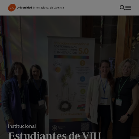
Pasar
al
contenido
principal
EC
Institucional
Estudiantes de VIU