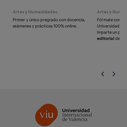
Artes y Humanidades
Artes y Huma
Primer y único pregrado con docencia,
Fórmate como pr
exámenes y prácticas 100% online.
Universidad Onl
imparte un pos
editorial
de la 
Planeta.