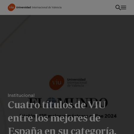
Pasar
al
contenido
principal
Institucional
Cuatro títulos de VIU
EC
entre los mejores de
España en su categoría,