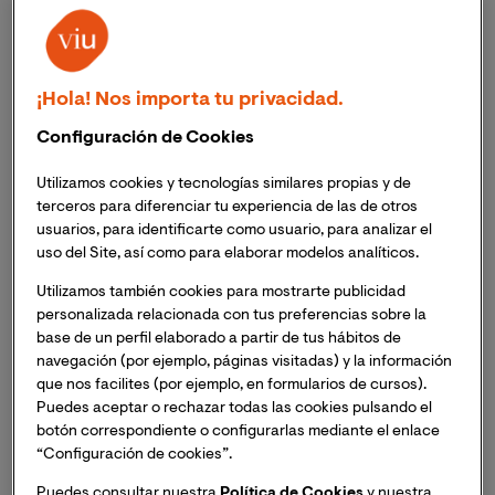
¡Hola! Nos importa tu privacidad.
Configuración de Cookies
Utilizamos cookies y tecnologías similares propias y de
terceros para diferenciar tu experiencia de las de otros
usuarios, para identificarte como usuario, para analizar el
uso del Site, así como para elaborar modelos analíticos.
Los títulos de VIU que han sido destacados son:
Utilizamos también cookies para mostrarte publicidad
Maestría Oficial en Abogacía, Procura y Práctica
personalizada relacionada con tus preferencias sobre la
Jurídica, Maestría Oficial en Comunicación
base de un perfil elaborado a partir de tus hábitos de
Corporativa y Estratégica, Maestría Oficial en
navegación (por ejemplo, páginas visitadas) y la información
Psicopedagogía y Maestría Oficial en Prevención
que nos facilites (por ejemplo, en formularios de cursos).
de Riesgos Laborales
Puedes aceptar o rechazar todas las cookies pulsando el
botón correspondiente o configurarlas mediante el enlace
El prestigioso ránking de El Mundo selecciona los
“Configuración de cookies”.
125 mejores maestrías online para estudiar en
Puedes consultar nuestra
Política de Cookies
y nuestra