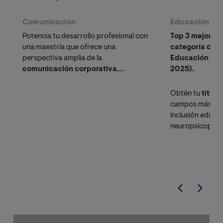
Comunicación
Educación
Potencia tu desarrollo profesional con
Top 3 mejor Ma
una maestría que ofrece una
categoría de 
perspectiva amplia de la
Educación (Ra
comunicación corporativa
,
2025).
enfocándose en fortalecer habilidades
transversales clave para el entorno
Obtén tu
título 
empresarial y organizacional actual.
campos más de
inclusión educat
neuropsicopeda
escalafón doc
nuevos roles e
Consejería Estud