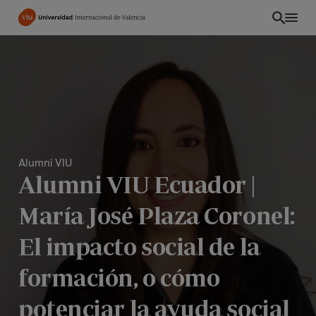
Pasar
al
contenido
principal
Alumni VIU
Alumni VIU Ecuador |
María José Plaza Coronel:
El impacto social de la
formación, o cómo
potenciar la ayuda social