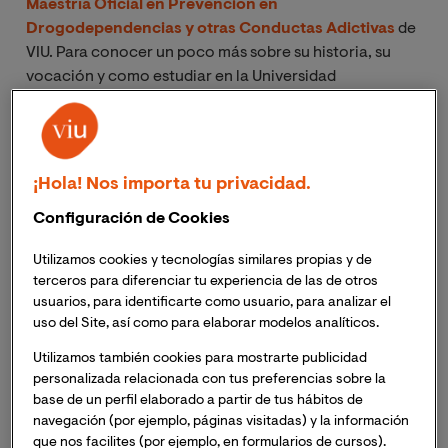
Maestría Oficial en Prevención en
Drogodependencias y otras Conductas Adictivas
de
VIU. Para conocer un poco más sobre su historia, su
vocación y como estudiar en la Universidad
Internacional de Valencia ha influido en su práctica
profesional y vida personal, le realizamos la siguiente
entrevista.
¡Hola! Nos importa tu privacidad.
¿Nos puedes contar un poco de ti?
Configuración de Cookies
Mi nombre es María José Plaza Coronel, soy de
Utilizamos cookies y tecnologías similares propias y de
Ecuador y me gradué de psicóloga en la universidad
terceros para diferenciar tu experiencia de las de otros
Internacional del Ecuador en el 2018, después de
usuarios, para identificarte como usuario, para analizar el
obtener mi profesión buscaba algo que me agrade que
uso del Site, así como para elaborar modelos analíticos.
vaya muy acorde con la ayuda social y comunitaria,
Utilizamos también cookies para mostrarte publicidad
además que siempre vi como importante el tema de la
personalizada relacionada con tus preferencias sobre la
drogodependencia a nivel mundial, quería seguir una
base de un perfil elaborado a partir de tus hábitos de
maestría con esas características y sobre todo que
navegación (por ejemplo, páginas visitadas) y la información
que nos facilites (por ejemplo, en formularios de cursos).
hagan que siga en la rama de ayuda social que es lo que