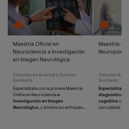
Maestría Oficial en
Maestría Ofi
Neurociencia e Investigación
Neuropsicol
en Imagen Neurológica
Ciencias de la salud y Gestión
Ciencias de la
Sanitaria
Sanitaria
Especialízate con la primera Maestría
Especialízate 
Online en Neurociencia
e
diagnóstico y 
Investigación en Imagen
cognitiva
con u
Neurológica
, y domina los enfoques
con calidad eur
más actuales y sofisticados en el
neurobiología fu
análisis de datos neurológicos.
clínico del daño
perspectiva prá