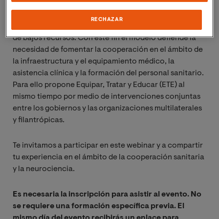
global en la promoción del cambio social en el campo
de la salud. Los autores proponen un modelo de
RECHAZAR
cooperación para el desarrollo de sistemas sanitarios
de bajos recursos. Con este fin el modelo defiende la
necesidad de fomentar la cooperación en el ámbito de
la infraestructura y el equipamiento médico, la
asistencia clínica y la formación del personal sanitario.
Para ello propone Equipar, Tratar y Educar (ETE) al
mismo tiempo por medio de intervenciones conjuntas
entre los gobiernos y las organizaciones multilaterales
y filantrópicas.
Te invitamos a participar en este webinar y a compartir
tu experiencia en el ámbito de la cooperación sanitaria
y la neurociencia.
Es necesaria la inscripción para asistir al evento. No
se requiere una formación específica previa. El
mismo día del evento recibirás un enlace para