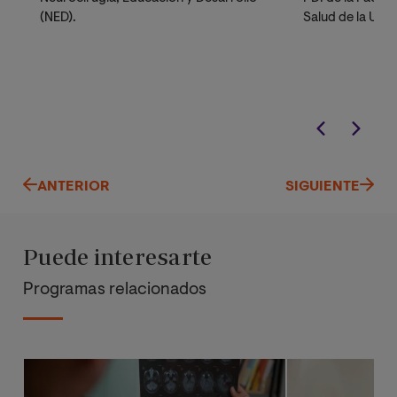
(NED).
Salud de la Univ
de Valencia. Mi
Confederación 
Científicas de 
Investigadora P
investigación C
Resiliencia (CAR
ANTERIOR
SIGUIENTE
Puede interesarte
Programas relacionados