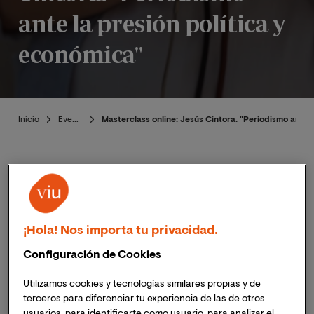
ante la presión política y
económica"
Inicio
Eventos
Masterclass online: Jesús Cintora. "Periodismo ante l
Introducción
¡Hola! Nos importa tu privacidad.
Publicado:
10/10/2023
|
Actualizado:
06/11/2023
Configuración de Cookies
Utilizamos cookies y tecnologías similares propias y de
El próximo 25 de octubre de 2023, a las 18:00h (hora
terceros para diferenciar tu experiencia de las de otros
España peninsular) ;
11:00h (hora Ecuador),
tendrá
usuarios, para identificarte como usuario, para analizar el