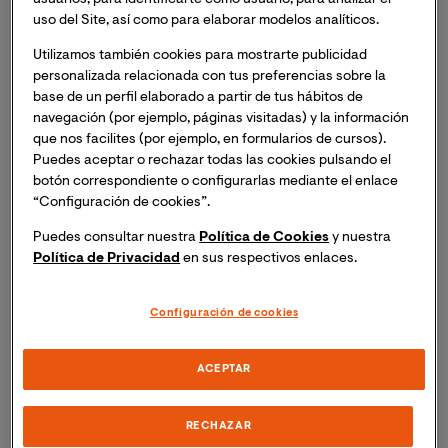
lugar la Masterclass online "Periodismo ante la presión
uso del Site, así como para elaborar modelos analíticos.
política y económica" con Jesús Cintora como
Utilizamos también cookies para mostrarte publicidad
ponente.
Inscripción necesaria. Recibirás el mismo
personalizada relacionada con tus preferencias sobre la
día del evento un enlace para acceder a la sesión
base de un perfil elaborado a partir de tus hábitos de
online.
navegación (por ejemplo, páginas visitadas) y la información
que nos facilites (por ejemplo, en formularios de cursos).
Puedes aceptar o rechazar todas las cookies pulsando el
El periodismo es un oficio fundamental para acercarle
botón correspondiente o configurarlas mediante el enlace
a la ciudadanía lo que ocurre. Hay poderes políticos y
“Configuración de cookies”.
económicos que respetan esa función, pero otros
prefieren que no se cuente lo que pasa, sino que se
Puedes consultar nuestra
Política de Cookies
y nuestra
transmita solo lo que a ellos les interesa que se cuente.
Política de Privacidad
en sus respectivos enlaces.
Las concentraciones de poder, las relaciones entre
poderosos, la precariedad, la censura y la autocensura
Configuración de cookies
son auténticas amenazas para la libertad de prensa. En
un tiempo de proliferación de las nuevas tecnologías y
ACEPTAR
de los canales de comunicación, el oficio del periodista
debe incentivarse, no censurarse. El periodismo es una
profesión más necesaria que nunca en un mundo
RECHAZAR