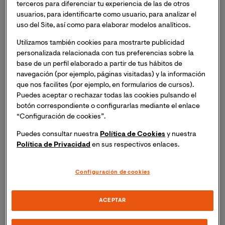
terceros para diferenciar tu experiencia de las de otros
lugar masterclass online "La Ruta del Bakalao. Mitos,
usuarios, para identificarte como usuario, para analizar el
Verdades y Mentiras".
Inscripción necesaria. Recibirás
uso del Site, así como para elaborar modelos analíticos.
el mismo día del evento un enlace para acceder a la
sesión online.
Utilizamos también cookies para mostrarte publicidad
personalizada relacionada con tus preferencias sobre la
base de un perfil elaborado a partir de tus hábitos de
'En general, en la ficción española de estos últimos
navegación (por ejemplo, páginas visitadas) y la información
años se ha entendido que tenemos que contarnos a
que nos facilites (por ejemplo, en formularios de cursos).
nosotros mismos. Mirar a nuestro pasado y contar
Puedes aceptar o rechazar todas las cookies pulsando el
historias más localizadas, más propias de un territorio
botón correspondiente o configurarlas mediante el enlace
en concreto. Nací en Valencia en 1983, así que, aunque
“Configuración de cookies”.
no viví la “fiesta” de esos años, crecí rodeado de
Puedes consultar nuestra
Política de Cookies
y nuestra
aquellas historias increíbles. Casi 40 años más tarde,
Política de Privacidad
en sus respectivos enlaces.
tuve la oportunidad de conocer a muchos de los
protagonistas de aquella escena musical mientras
Configuración de cookies
buscábamos caminos a seguir para la serie, tomando
decisiones. Pero más que una línea recta, este proceso
nos llevó por un enjambre de anécdotas y cierta
ACEPTAR
confusión. Cada uno había creado un recuerdo único