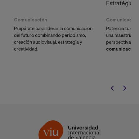
Estratégica
Comunicación
Comunicació
Prepárate para liderar la comunicación
Potencia tu des
del futuro combinando periodismo,
una maestría qu
creación audiovisual, estrategia y
perspectiva amp
creatividad.
comunicación 
enfocándose en 
transversales cl
empresarial y or