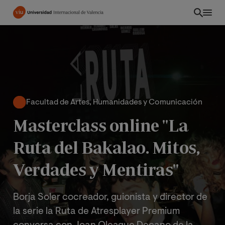
Pasar
al
contenido
principal
Facultad de Artes, Humanidades y Comunicación
Masterclass online "La
Ruta del Bakalao. Mitos,
Verdades y Mentiras"
EC
Borja Soler cocreador, guionista y director de
la serie la Ruta de Atresplayer Premium