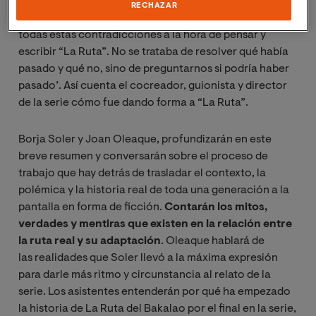
que muchas veces no coincidía con el del resto de
RECHAZAR
compañeros. Lejos de asustarnos, decidimos abrazar
todas estas contradicciones a la hora de pensar y
escribir “La Ruta”. No se trataba de resolver qué había
pasado y qué no, sino de preguntarnos si podría haber
pasado’. Así cuenta el cocreador, guionista y director
de la serie cómo fue dando forma a “La Ruta”.
Borja Soler y Joan Oleaque, profundizarán en este
breve resumen y conversarán sobre el proceso de
trabajo que hay detrás de trasladar el contexto, la
polémica y la historia real de toda una generación a la
pantalla en forma de ficción.
Contarán los mitos,
verdades y mentiras que existen en la relación entre
la ruta real y su adaptación
. Oleaque hablará de
las realidades que Soler llevó a la máxima expresión
para darle más ritmo y circunstancia al relato de la
serie. Los asistentes entenderán por qué ha empezado
la historia de La Ruta del Bakalao por el final en la serie,