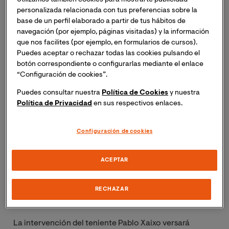
Masterclass online “Implicaciones de las acciones de
personalizada relacionada con tus preferencias sobre la
ciberguerra desde el punto de vista del derecho
base de un perfil elaborado a partir de tus hábitos de
internacional”.
navegación (por ejemplo, páginas visitadas) y la información
que nos facilites (por ejemplo, en formularios de cursos).
Inscripción necesaria. Recibirás el mismo día del
Puedes aceptar o rechazar todas las cookies pulsando el
botón correspondiente o configurarlas mediante el enlace
evento un enlace para acceder a la sesión online.
“Configuración de cookies”.
Puedes consultar nuestra
Política de Cookies
y nuestra
Política de Privacidad
en sus respectivos enlaces.
Configuración de cookies
Descripción de la masterclass:
ACEPTAR
Don Alejandro Aracil, Presidente de ISACA Valencia
Chapter y docente del M.U en Derecho Digital y de la
RECHAZAR
Ciberseguridad presentará al ponente.
La intervención del teniente Pablo Xaixo versará