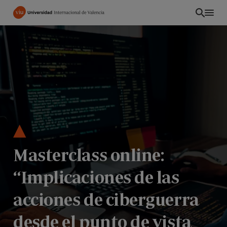
Pasar
al
contenido
principal
Masterclass online:
“Implicaciones de las
EC
acciones de ciberguerra
desde el punto de vista