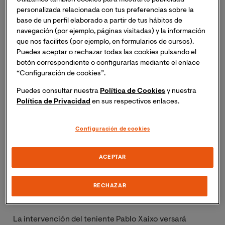
Masterclass online “Implicaciones de las acciones de
personalizada relacionada con tus preferencias sobre la
ciberguerra desde el punto de vista del derecho
base de un perfil elaborado a partir de tus hábitos de
internacional”.
navegación (por ejemplo, páginas visitadas) y la información
que nos facilites (por ejemplo, en formularios de cursos).
Inscripción necesaria. Recibirás el mismo día del
Puedes aceptar o rechazar todas las cookies pulsando el
botón correspondiente o configurarlas mediante el enlace
evento un enlace para acceder a la sesión online.
“Configuración de cookies”.
Puedes consultar nuestra
Política de Cookies
y nuestra
Política de Privacidad
en sus respectivos enlaces.
Configuración de cookies
Descripción de la masterclass:
ACEPTAR
Don Alejandro Aracil, Presidente de ISACA Valencia
Chapter y docente del M.U en Derecho Digital y de la
RECHAZAR
Ciberseguridad presentará al ponente.
La intervención del teniente Pablo Xaixo versará