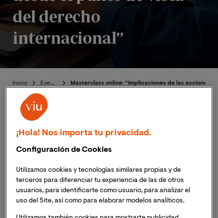
del derecho
internacional”
Inicio
Eventos
Masterclass online: “Implicaciones de las acciones d
¡Hola! Nos importa tu privacidad.
Configuración de Cookies
Publicado:
29/04/2024
|
Actualizado:
13/05/2024
Utilizamos cookies y tecnologías similares propias y de
terceros para diferenciar tu experiencia de las de otros
El próximo
14
de mayo
de 2024 a las
19:00h
(hora
usuarios, para identificarte como usuario, para analizar el
España peninsular),
12:00h (Hora Colombia)
la
uso del Site, así como para elaborar modelos analíticos.
Facultad de Ciencias Sociales y Jurídicas organiza la
Utilizamos también cookies para mostrarte publicidad