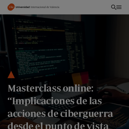
Pasar
al
contenido
principal
Masterclass online:
“Implicaciones de las
CO
acciones de ciberguerra
desde el punto de vista