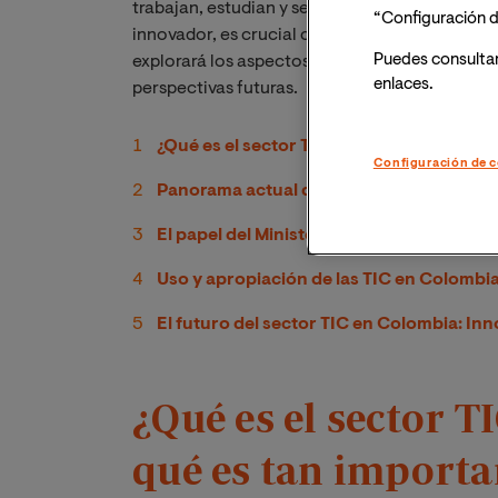
trabajan, estudian y se comunican. A medida
“Configuración d
innovador, es crucial continuar adaptándose a
Puedes consulta
explorará los aspectos clave del sector
TIC en
enlaces.
perspectivas futuras.
¿Qué es el sector TIC en Colombia y por 
Configuración de c
Panorama actual de las TIC en Colombia
El papel del Ministerio de las TIC Colombi
Uso y apropiación de las TIC en Colombia
El futuro del sector TIC en Colombia: In
¿Qué es el sector T
qué es tan importa