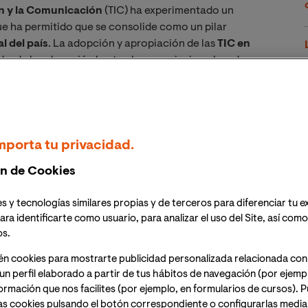
ón y la Comunicación
(TIC) ha experimentado un
ue ha permitido que se consolide como un pilar
l del país
. La adopción y apropiación de las
TIC en
desde la educación hasta el comercio, impulsando una
ste contexto, el
Ministerio de Tecnologías de la
bia desempeña un papel crucial, regulando y
ción y la conectividad.
mporta tu privacidad.
ro también lleno de oportunidades, en el ámbito de
a mejora de la infraestructura tecnológica son
n de Cookies
 todas las regiones del país puedan beneficiarse
as empresas del sector TIC refleja su impacto positivo
s y tecnologías similares propias y de terceros para diferenciar tu e
 inversiones extranjeras. Sin embargo, persisten
ara identificarte como usuario, para analizar el uso del Site, así com
gital entre las zonas urbanas y rurales, mejorar la
os.
n adecuada en competencias digitales.
én cookies para mostrarte publicidad personalizada relacionada con
un perfil elaborado a partir de tus hábitos de navegación (por ejemp
la población colombiana también sigue tendencias
nformación que nos facilites (por ejemplo, en formularios de cursos).
mando rápidamente la forma en que las personas
as cookies pulsando el botón correspondiente o configurarlas median