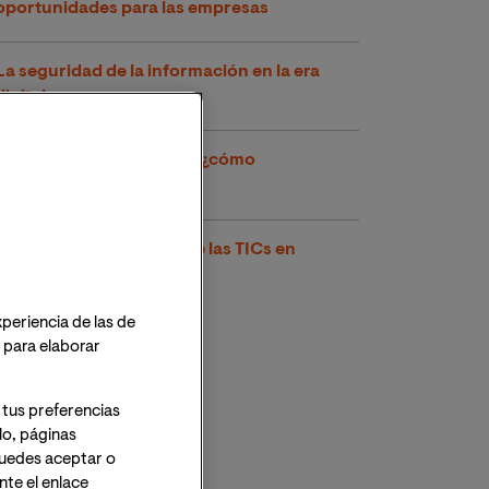
oportunidades para las empresas
La seguridad de la información en la era
digital
Incidentes de seguridad: ¿cómo
prevenirlos?
3 tipos de aplicaciones de las TICs en
nuestra sociedad
xperiencia de las de
o para elaborar
 tus preferencias
lo, páginas
 Puedes aceptar o
te el enlace