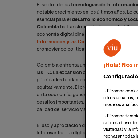
El sector de las
Tecnologías de la Informaci
notable crecimiento en los últimos años. Lo q
esencial para el
desarrollo económico y socia
Colombia
ha transformado diversos ámbitos, 
economía digital dinámica y competitiva. En e
Información y las Comunicaciones
de Colom
promoviendo políticas que fomentan la innova
¡Hola! Nos i
Colombia enfrenta un panorama desafiante, pe
las TIC. La expansión del acceso a internet y l
Configuració
prioridades fundamentales para garantizar que
equitativamente. El crecimiento constante de l
Utilizamos cookie
en la economía, generando empleo y atrayendo
otros usuarios, p
desafíos importantes, como reducir la brecha di
modelos analític
calidad del servicio y asegurar una formació
Utilizamos tambi
sobre la base de 
El uso y apropiación de las TIC por parte de 
visitadas) y la i
interesantes. La digitalización está transfor
rechazar todas l