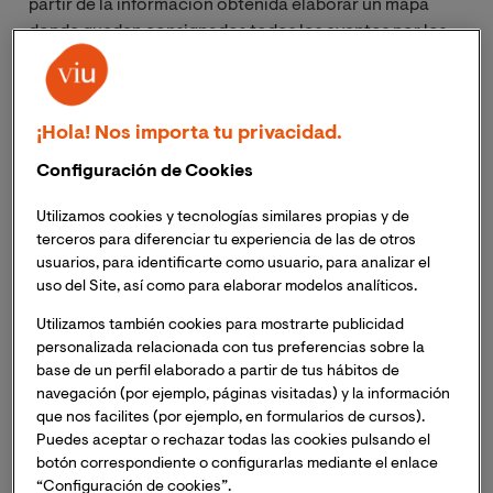
partir de la información obtenida elaborar un mapa
donde queden consignados todos los eventos por los
que tiene que pasar un cliente durante el desarrollo del
ciclo de compra.
¡Hola! Nos importa tu privacidad.
Los datos obtenidos son analizados para detectar en
ellos fortalezas y debilidades que permitan optimizar la
Configuración de Cookies
experiencia del cliente y ofrecer un mejor servicio.
El
Utilizamos cookies y tecnologías similares propias y de
customer journey map
nos ayuda a comprender la
terceros para diferenciar tu experiencia de las de otros
experiencia del cliente, los aspectos positivos y
usuarios, para identificarte como usuario, para analizar el
negativos que marcan su percepción y las áreas donde
uso del Site, así como para elaborar modelos analíticos.
se puede trabajar para entregar un servicio más
Utilizamos también cookies para mostrarte publicidad
satisfactorio.
personalizada relacionada con tus preferencias sobre la
base de un perfil elaborado a partir de tus hábitos de
El customer journey map
es mucho más que una
navegación (por ejemplo, páginas visitadas) y la información
recopilación de información de mercadeo, se trata de
que nos facilites (por ejemplo, en formularios de cursos).
la representación de una progresión lineal que
Puedes aceptar o rechazar todas las cookies pulsando el
conduce a la elaboración de una matriz.
botón correspondiente o configurarlas mediante el enlace
“Configuración de cookies”.