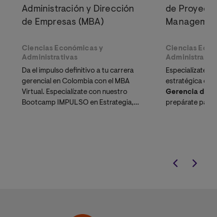
Administración y Dirección
de Proyecto
de Empresas (MBA)
Managemen
Ciencias Económicas y
Ciencias Econ
Administrativas
Administrativ
Da el impulso definitivo a tu carrera
Especialízate en
gerencial en Colombia con el MBA
estratégica con
Virtual. Especialízate con nuestro
Gerencia de Pr
Bootcamp IMPULSO en Estrategia,
prepárate para 
Innovación y Emprendimiento.
certificacione
mercado:
PMP