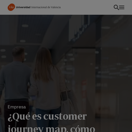
Pasar
al
contenido
principal
Empresa
¿Qué es customer
journey map, cómo