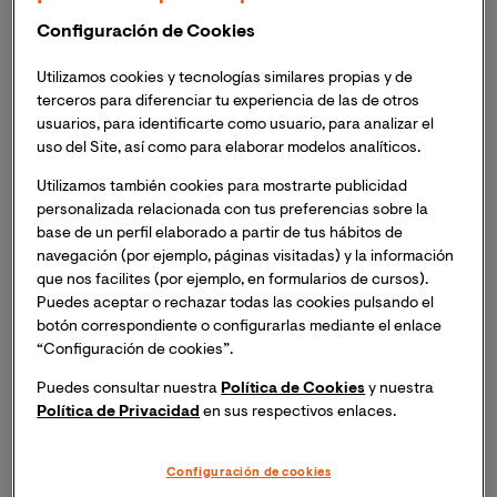
ecosistema de investigación español.
Configuración de Cookies
La Universidad Internacional de Valencia se ha
Utilizamos cookies y tecnologías similares propias y de
terceros para diferenciar tu experiencia de las de otros
adherido a este movimiento impulsado por CoARA y a
usuarios, para identificarte como usuario, para analizar el
su capítulo español. Por ello, para conocer más sobre
uso del Site, así como para elaborar modelos analíticos.
CoARA, sexenios, transferencia y evaluación de la
ciencia, hablamos con el
Dr. José Martí Parreño
,
Utilizamos también cookies para mostrarte publicidad
personalizada relacionada con tus preferencias sobre la
Vicerrector de Investigación y Transferencia de la
base de un perfil elaborado a partir de tus hábitos de
Universidad Internacional de Valencia.
navegación (por ejemplo, páginas visitadas) y la información
que nos facilites (por ejemplo, en formularios de cursos).
Empecemos por el principio ¿qué es CoARA?
Puedes aceptar o rechazar todas las cookies pulsando el
botón correspondiente o configurarlas mediante el enlace
“Configuración de cookies”.
CoARA (Coalition for Advancing Research Assessment)
es una coalición en la que participan diversos tipos de
Puedes consultar nuestra
Política de Cookies
y nuestra
instituciones (universidades, centros de investigación,
Política de Privacidad
en sus respectivos enlaces.
agentes financiadores, y agencias de acreditación
entre otras) constituida en diciembre de 2022 que,
Configuración de cookies
como su propio nombre indica, tiene como objetivo