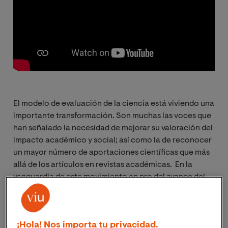
El modelo de evaluación de la ciencia está viviendo una
importante transformación. Son muchas las voces que
han señalado la necesidad de mejorar su valoración del
impacto académico y social; así como la de reconocer
un mayor número de aportaciones científicas que más
allá de los artículos en revistas académicas.
En la
vanguardia de este movimiento en pro del avance del
sistema de evaluación de la investigación, se encuentra
CoARA (Coalition for Advancing Research
Assessment)
quien recientemente creó el capítulo
¡Hola! Nos importa tu privacidad.
español para impulsar esta transformación en el