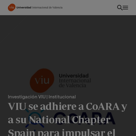
Pasar
al
contenido
principal
Investigación VIU
| Institucional
VIU se adhiere a CoARA y
CO
a su National Chapter
Spain para impulsar el