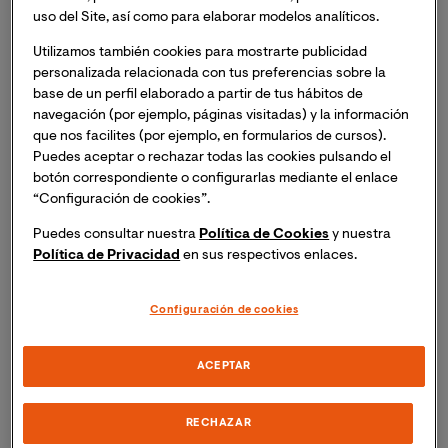
2016, México registró un total de 4.004 casos de
uso del Site, así como para elaborar modelos analíticos.
Sarampión en comparación con los 316 de Argentina o
Utilizamos también cookies para mostrarte publicidad
los 0 de Uruguay, tal y como recoge el informe
personalizada relacionada con tus preferencias sobre la
Controversias en vacunación: un eterno debate 
base de un perfil elaborado a partir de tus hábitos de
global 
elaborado por la
Universidad Internacional de
navegación (por ejemplo, páginas visitadas) y la información
Valencia (VIU).
que nos facilites (por ejemplo, en formularios de cursos).
Puedes aceptar o rechazar todas las cookies pulsando el
En dicho informe, elaborado por Marcelino Pérez
botón correspondiente o configurarlas mediante el enlace
“Configuración de cookies”.
Bermejo, profesor del
Máster Universitario en
Comunicación Social de la Investigación Científica
Puedes consultar nuestra
Política de Cookies
y nuestra
de la Universidad Internacional de Valencia
, se
Política de Privacidad
en sus respectivos enlaces.
expone la necesidad de las vacunas en la sociedad y
califica a las mismas como “una de las estrategias más
Configuración de cookies
beneficiosas en salud pública”. Entendemos el
concepto vacunas como “productos biológicos que
ACEPTAR
contienen uno o varios antígenos que se administran
con el objetivo de producir en el organismo un
estímulo inmunitario específico, reforzando el sistema
RECHAZAR
inmunitario y previniendo enfermedades graves y