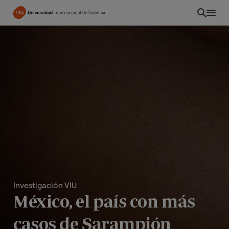
Pasar
al
contenido
principal
Investigación VIU
CO
México, el país con más
casos de Sarampión