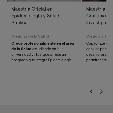
Maestría Oficial en
Maestría Ofi
Epidemiología y Salud
Comunicació
Pública
Investigació
Ciencias de la Salud
Ciencia y Tec
Crece profesionalmente en el área
Capacítate en D
de la Salud
estudiando en la 1ª
con una perspec
universidad virtual que ofrece un
desarrollarando
posgrado que integra Epidemiología y
permitan transm
Salud Pública
manera comprens
eficiente en ent
tecnológicos.