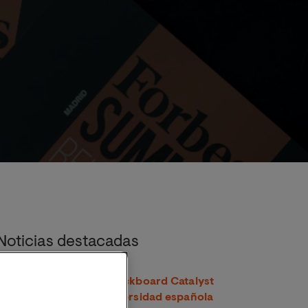
n el Forbes SUMMIT Reinventing Spain
Noticias destacadas
VIU recibe su quinto Blackboard Catalyst
Award y es la única universidad española