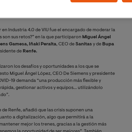
ni, director general de SAP España, Tony Jin Yong,
ares, directora general de Google en España y
r en Industria 4.0 de VIU fue el encargado de moderar la
s son sus retos?” en la que participaron
Miguel Ángel
ens Gamesa,
Iñaki Peralta
, CEO de
Sanitas
y de
Bupa
esidente de
Renfe.
zaron los desafíos y oportunidades a los que se
a esto Miguel Ángel López, CEO De Siemens y presidente
COVID-19 demanda “una producción más flexible y
rápida, gestionar activos y equipos… utilizándolo
ado”.
e de Renfe, añadió que las crisis suponen una
anto a digitalización, algo que permitirá a la
mantener mejor los trenes, gracias a la gestión más
í tenemos la oportunidad de ser mejores”. También