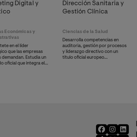
ting Digital y
Dirección Sanitaria y
tico
Gestión Clínica
as Económicas y
Ciencias de la Salud
strativas
Desarrolla competencias en
ete en el líder
auditoria, gestión por procesos
gico que las empresas
y liderazgo directivo con un
s demandan. Estudia un
título oficial europeo
 oficial que integra el
convalidable ante el MEN.
nzado de canales
s y analítica web para
ar decisiones de negocio
zar el ROI.