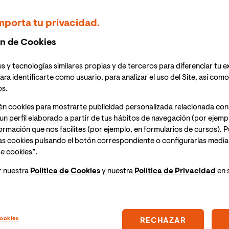
transmitido online a través de la web de Forbes, se
n el nuevo escenario internacional marcado por la
mporta tu privacidad.
n de Cookies
ster en Industria 4.0 de VIU, moderó la mesa redonda
s y tecnologías similares propias y de terceros para diferenciar tu e
retos?”
ara identificarte como usuario, para analizar el uso del Site, así com
os.
én cookies para mostrarte publicidad personalizada relacionada con
participado como partner académico en la tercera
un perfil elaborado a partir de tus hábitos de navegación (por ejemp
celebrado en el Auditorio El Beatriz Madrid y
nformación que nos facilites (por ejemplo, en formularios de cursos).
as cookies pulsando el botón correspondiente o configurarlas median
 como fin realizar un análisis del panorama
e cookies”.
tivo de desvelar cómo se está́ comportando nuestro
arcado por la Covid-19.
r nuestra
Política de Cookies
y nuestra
Política de Privacidad
en 
acadas autoridades como el Presidente del Gobierno de
Jose Luis Martinez-Almeida o el Presidente de la CEOE,
s como el economista Emilio Ontiveros, Domingo
ookies
RECHAZAR