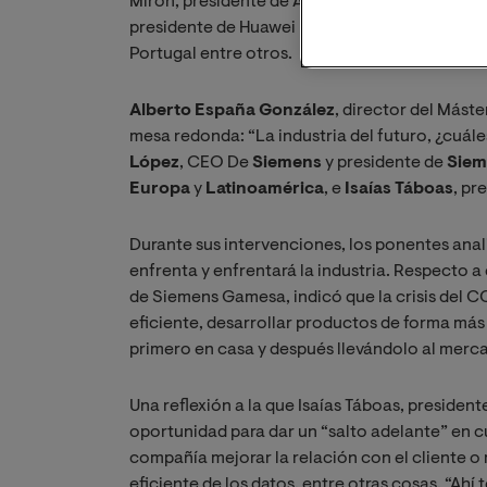
Mirón, presidente de Accenture, Rafael Brugni
presidente de Huawei España o Fuencisla Clem
Portugal entre otros.
Alberto España González
, director del Máste
mesa redonda: “La industria del futuro, ¿cuále
López
, CEO De
Siemens
y presidente de
Siem
Europa
y
Latinoamérica
, e
Isaías Táboas
, pr
Durante sus intervenciones, los ponentes anali
enfrenta y enfrentará la industria. Respecto 
de Siemens Gamesa, indicó que la crisis del 
eficiente, desarrollar productos de forma más 
primero en casa y después llevándolo al merc
Una reflexión a la que Isaías Táboas, president
oportunidad para dar un “salto adelante” en cu
compañía mejorar la relación con el cliente o 
eficiente de los datos, entre otras cosas. “Ah