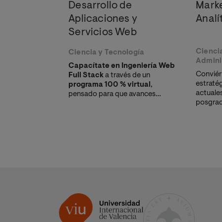
Desarrollo de
Marke
Aplicaciones y
Analí
Servicios Web
Cienci
Ciencia y Tecnología
Admini
Capacítate en Ingeniería Web
Conviért
Full Stack
a través de un
estraté
programa 100 % virtual
,
actuale
pensado para que avances
posgrado
desde donde estés y a tu propio
uso ava
ritmo.
digitale
respald
y maximi