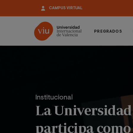
Pasar
CAMPUS VIRTUAL
al
contenido
principal
PREGRADOS
Institucional
La Universidad
participa como