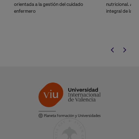
orientada a la gestión del cuidado
nutricional. Ad
enfermero
integral de la n
alimentaria apli
comunidades.
E
Curso Universi
Especializació