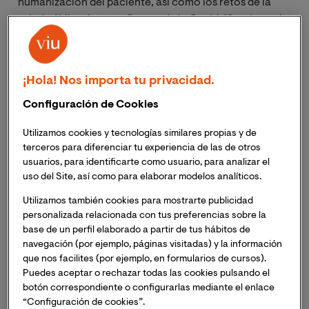
humanización del paciente, así como los retos de la
salud pública, las enseñanzas de la Covid-19 y el papel
de la enfermería.
El evento,
presentado por Helena Resano
, periodista
¡Hola! Nos importa tu privacidad.
y presentadora de la Sexta Noticias y directora del
Configuración de Cookies
máster en Periodismo Multimedia de VIU, ha contado
con la ponencia magistral de
D. Alfredo González
,
Utilizamos cookies y tecnologías similares propias y de
Secretario General de Salud Digital, Información e
terceros para diferenciar tu experiencia de las de otros
Innovación del Sistema Nacional de Salud, que ha
usuarios, para identificarte como usuario, para analizar el
señalado que “España contará en los próximos meses
uso del Site, así como para elaborar modelos analíticos.
con fondos de la UE para financiar la transformación
Utilizamos también cookies para mostrarte publicidad
digital de nuestro sistema sanitario”. También, ha
personalizada relacionada con tus preferencias sobre la
hablado de la estrategia de salud digital en la que están
base de un perfil elaborado a partir de tus hábitos de
trabajando y que se dará a conocer próximamente.
navegación (por ejemplo, páginas visitadas) y la información
González ha puesto en valor “que el presupuesto en
que nos facilites (por ejemplo, en formularios de cursos).
2021 del Ministerio de Sanidad para atender las
Puedes aceptar o rechazar todas las cookies pulsando el
políticas digitales asciende a casi 300 millones de
botón correspondiente o configurarlas mediante el enlace
“Configuración de cookies”.
euros, un incremento exponencial que supone una