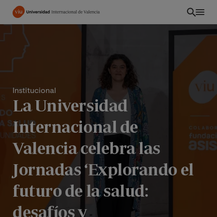
Pasar
al
contenido
principal
Institucional
La Universidad
Internacional de
Valencia celebra las
Jornadas ‘Explorando el
CO
futuro de la salud:
desafíos y