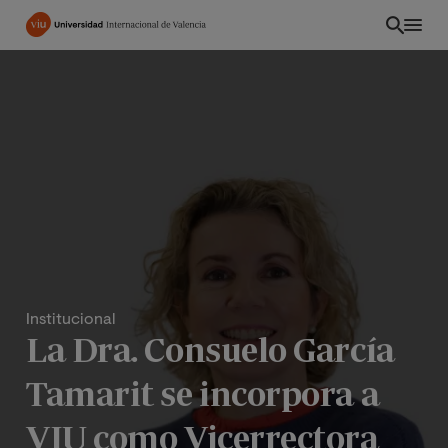
Pasar
al
contenido
principal
Institucional
La Dra. Consuelo García
CO
Tamarit se incorpora a
VIU como Vicerrectora