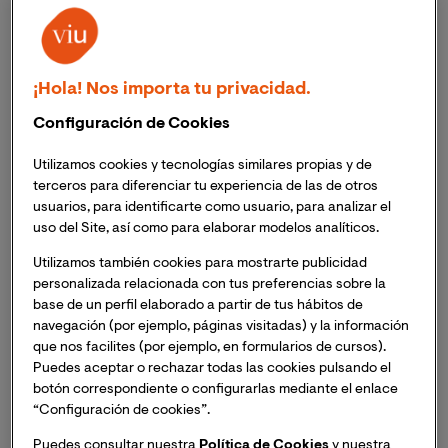
¡Hola! Nos importa tu privacidad.
El 13 de febrero pasado la
Dra. Consuelo García
Tamarit
se incorporó a la Universidad Internacional de
Configuración de Cookies
Valencia, en calidad de Vicerrectora de Docencia e
Innovación Educativa. Desde su posición, encabezará el
Utilizamos cookies y tecnologías similares propias y de
vicerrectorado en su misión de proporcionar a los
terceros para diferenciar tu experiencia de las de otros
usuarios, para identificarte como usuario, para analizar el
docentes de VIU las herramientas pedagógicas que les
uso del Site, así como para elaborar modelos analíticos.
permitan ofrecer la mejor experiencia formativa a los
estudiantes de la universidad, a la vez que impulsa y
Utilizamos también cookies para mostrarte publicidad
dinamiza la innovación en los diversos campos de la
personalizada relacionada con tus preferencias sobre la
base de un perfil elaborado a partir de tus hábitos de
docencia y la educación.
navegación (por ejemplo, páginas visitadas) y la información
que nos facilites (por ejemplo, en formularios de cursos).
La Dra. García Tamarit es doctora en Educación y TIC
Puedes aceptar o rechazar todas las cookies pulsando el
(e-learning), máster en Sociedad de la Información y el
botón correspondiente o configurarlas mediante el enlace
Conocimiento y licenciada en Psicología. Ha sido
“Configuración de cookies”.
directora del Máster Universitario en Innovación
Puedes consultar nuestra
Política de Cookies
y nuestra