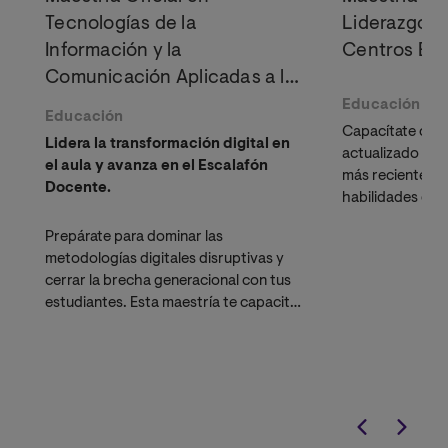
Tecnologías de la
Liderazgo y
Información y la
Centros Edu
Comunicación Aplicadas a la
Educación
Educación
Educación
Capacítate con
Lidera la transformación digital en
actualizado que
el aula y avanza en el Escalafón
más recientes e
Docente.
habilidades de 
modernos para 
Prepárate para dominar las
instituciones ed
metodologías digitales disruptivas y
cerrar la brecha generacional con tus
estudiantes. Esta maestría te capacita
en las herramientas más avanzadas de
innovación pedagógica,
Inteligencia
Artificial (IA)
y gamificación,
potenciando tu perfil profesional tanto
en el sector público como privado.