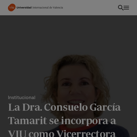
Pasar
al
contenido
principal
Institucional
La Dra. Consuelo García
PE
Tamarit se incorpora a
VIU como Vicerrectora