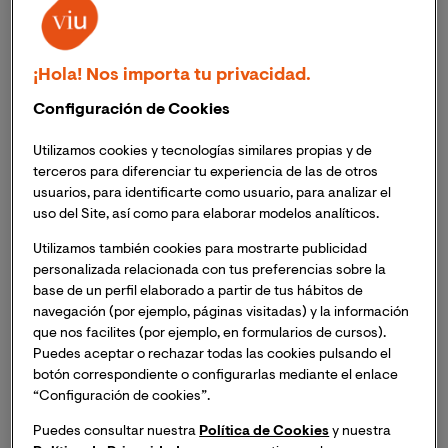
¡Hola! Nos importa tu privacidad.
El 13 de febrero pasado la
Dra. Consuelo García
Configuración de Cookies
Tamarit
se incorporó a la Universidad Internacional de
Valencia, en calidad de Vicerrectora de Docencia e
Utilizamos cookies y tecnologías similares propias y de
Innovación Educativa. Desde su posición, encabezará el
terceros para diferenciar tu experiencia de las de otros
vicerrectorado en su misión de proporcionar a los
usuarios, para identificarte como usuario, para analizar el
docentes de VIU las herramientas pedagógicas que les
uso del Site, así como para elaborar modelos analíticos.
permitan ofrecer la mejor experiencia formativa a los
Utilizamos también cookies para mostrarte publicidad
estudiantes de la universidad, a la vez que impulsa y
personalizada relacionada con tus preferencias sobre la
dinamiza la innovación en los diversos campos de la
base de un perfil elaborado a partir de tus hábitos de
docencia y la educación.
navegación (por ejemplo, páginas visitadas) y la información
que nos facilites (por ejemplo, en formularios de cursos).
Puedes aceptar o rechazar todas las cookies pulsando el
La Dra. García Tamarit es doctora en Educación y TIC
botón correspondiente o configurarlas mediante el enlace
(e-learning), máster en Sociedad de la Información y el
“Configuración de cookies”.
Conocimiento y licenciada en Psicología. Ha sido
directora del Máster Universitario en Innovación
Puedes consultar nuestra
Política de Cookies
y nuestra