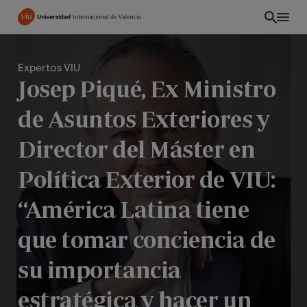
Pasar
al
contenido
principal
Expertos VIU
Josep Piqué, Ex Ministro
de Asuntos Exteriores y
Director del Máster en
Política Exterior de VIU:
“América Latina tiene
que tomar conciencia de
CO
su importancia
estratégica y hacer un