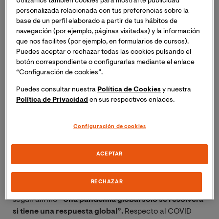
Utilizamos también cookies para mostrarte publicidad
repaso sobre la actualidad, haciendo gala de su
personalizada relacionada con tus preferencias sobre la
experiencia y conocimiento para realizar proyecciones
base de un perfil elaborado a partir de tus hábitos de
navegación (por ejemplo, páginas visitadas) y la información
respecto a las nuevas dinámicas de poder surgidas o
que nos facilites (por ejemplo, en formularios de cursos).
modificadas por la irrupción del SARS-CoV-2. Aunque
Puedes aceptar o rechazar todas las cookies pulsando el
como advirtió al comenzar “
la historia nos ha
botón correspondiente o configurarlas mediante el enlace
demostrado una y otra vez que hacer predicciones a
“Configuración de cookies”.
largo plazo no es muy prudente”.
Puedes consultar nuestra
Política de Cookies
y nuestra
Política de Privacidad
en sus respectivos enlaces.
Piqué comenzó su recorrido por la actualidad
internacional advirtiendo que
se debe ser prudente al
Configuración de cookies
hablar de un mundo ‘post pandemia’
ya que, aunque
en el mundo desarrollado los procesos de vacunación
masiva avanzan de forma cada vez más amplia y
ACEPTAR
acelerada, aún hay muchos puntos en el planeta en que
la vacunación sigue siendo casi testimonial, una
RECHAZAR
situación que hay que abordar de forma global, ya que,
según afirmó
“Una pandemia global solo se resolverá
si tiene una respuesta global”.
Respecto al COVID