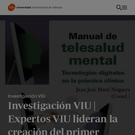
Pasar
al
contenido
principal
Investigación VIU
Investigación VIU |
CO
Expertos VIU lideran la
creación del primer