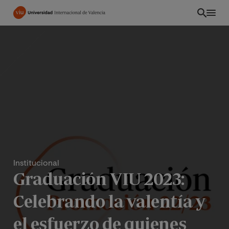
Pasar
al
contenido
principal
Institucional
Graduación VIU 2023:
CO
Celebrando la valentía y
el esfuerzo de quienes