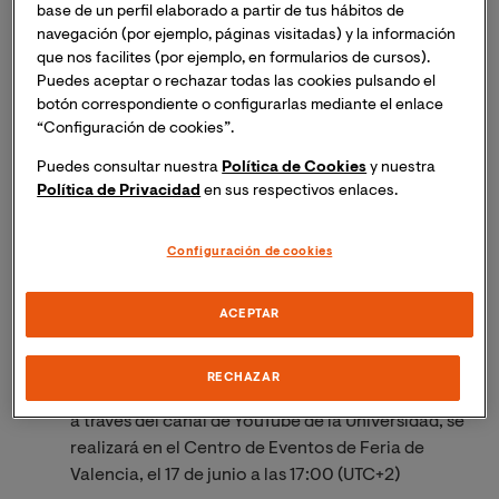
base de un perfil elaborado a partir de tus hábitos de
navegación (por ejemplo, páginas visitadas) y la información
que nos facilites (por ejemplo, en formularios de cursos).
Puedes aceptar o rechazar todas las cookies pulsando el
botón correspondiente o configurarlas mediante el enlace
“Configuración de cookies”.
Puedes consultar nuestra
Política de Cookies
y nuestra
Previa Graduación
Política de Privacidad
en sus respectivos enlaces.
Configuración de cookies
La ceremonia vuelve a celebrarse de forma
presencial después de 2 años realizándose online
ACEPTAR
debido a las restricciones impuestas por la
pandemia
RECHAZAR
El acto, que también será retransmitido en directo
a través del canal de YouTube de la Universidad, se
realizará en el Centro de Eventos de Feria de
Valencia, el 17 de junio a las 17:00 (UTC+2)