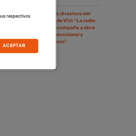
Dra. Amparo Suay Madrid, directora del
sus respectivos
Grado en Comunicación de VIU: “La radio
es una voz cercana que acompaña y abre
un espacio de conexión emocional y
psicológica con la audiencia”
ACEPTAR