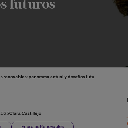
os futuros
as renovables: panorama actual y desafíos futuros
2023
Clara Castillejo
h
Energías Renovables