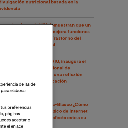
divulgación nutricional basada en la
evidencia
Investigadores de VIU demuestran que un
compuesto del té verde mejora funciones
cognitivas en niños con Trastorno del
Espectro Alcohólico Fetal
Toni García, docente de VIU, inaugura el
XXVI Congreso Internacional de
Educadores en Perú con una reflexión
sobre los retos de la educación
xperiencia de las de
contemporánea
o para elaborar
Dr. Víctor José Villanueva-Blasco ¿Cómo
 tus preferencias
detectar el uso problemático de Internet
lo, páginas
en adolescentes y cómo afecta este a su
 Puedes aceptar o
salud mental?
te el enlace