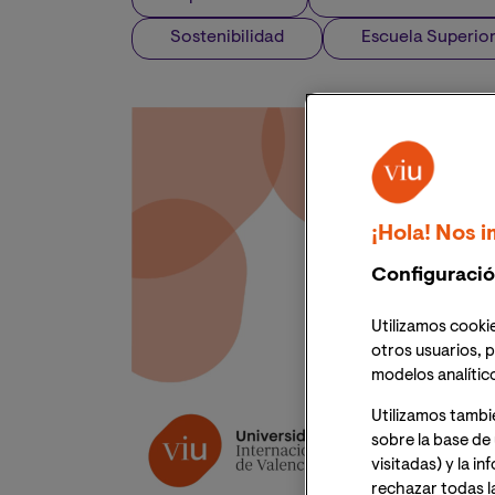
Sostenibilidad
Escuela Superior
¡Hola! Nos i
Configuració
Utilizamos cookie
otros usuarios, p
modelos analític
Utilizamos tambi
sobre la base de 
visitadas) y la i
rechazar todas l