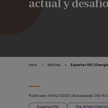
actual y desafí
Inicio
Noticias
Expertas VIU | Energí
Publicado:
14/02/2023
|
Actualizado:
06/11/
Expertas VIU
Dra. Kristin Dietric