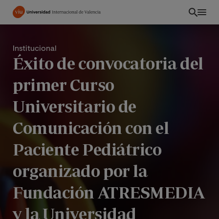
Pasar
al
contenido
principal
Institucional
Éxito de convocatoria del
primer Curso
Universitario de
Comunicación con el
Paciente Pediátrico
organizado por la
CO
Fundación ATRESMEDIA
y la Universidad