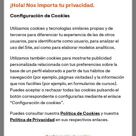
enfermería y diferentes perfiles sanitarios.
¡Hola! Nos importa tu privacidad.
Se trata de una formación que dota a los
Configuración de Cookies
profesionales sanitarios de herramientas de
Utilizamos cookies y tecnologías similares propias y de
comunicación para mejorar la atención con el
terceros para diferenciar tu experiencia de las de otros
paciente pediátrico, familiares y equipos
usuarios, para identificarte como usuario, para analizar el
médicos.
uso del Site, así como para elaborar modelos analíticos.
Este 16 de septiembre ha comenzado la primera edición
Utilizamos también cookies para mostrarte publicidad
del Curso Universitario de Comunicación con el
personalizada relacionada con tus preferencias sobre la
base de un perfil elaborado a partir de tus hábitos de
Paciente Pediátrico. Se trata de una formación
navegación (por ejemplo, páginas visitadas) y la información
organizada por la Universidad Internacional de
que nos facilites (por ejemplo, en formularios de cursos).
Valencia y la
Fundación ATRESMEDIA
, y que tiene
Puedes aceptar o rechazar todas las cookies pulsando el
como objetivo ofrecer
herramientas de
botón correspondiente o configurarlas mediante el enlace
comunicación
a médicos, enfermeros y otros
“Configuración de cookies”.
profesionales sanitarios en la atención a niños y
Puedes consultar nuestra
Política de Cookies
y nuestra
jóvenes desde un enfoque multidisciplinar; permitiendo
Política de Privacidad
en sus respectivos enlaces.
a estos mejorar las habilidades sociales y de
comunicación con el paciente y su familia, tanto en