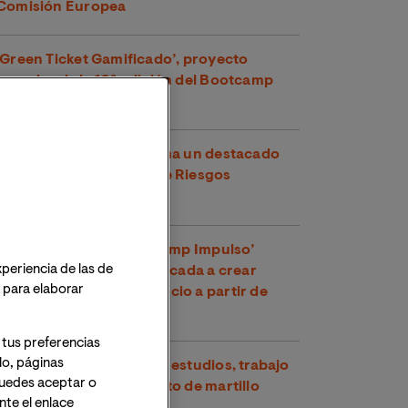
Comisión Europea
‘Green Ticket Gamificado’, proyecto
ganador de la 10ª edición del Bootcamp
Impulso del MBA de VIU
Un estudiante de VIU gana un destacado
premio en Prevención de Riesgos
Laborales
La IX edición del ‘Bootcamp Impulso’
xperiencia de las de
premia la innovación aplicada a crear
o para elaborar
nuevos modelos de negocio a partir de
residuos plásticos
 tus preferencias
lo, páginas
Lydia Cuesta Fernández: estudios, trabajo
 Puedes aceptar o
y competir en lanzamiento de martillo
te el enlace