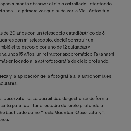
specialmente observar el cielo estrellado, intentando
ciones. La primera vez que pude ver la Vía Láctea fue
s de 20 años con un telescopio catadióptrico de 8
lugares con mi telescopio, decidí construir un
mbié el telescopio por uno de 12 pulgadas y
e ya unos 15 años, un refractor apocromático Takahashi
ás enfocado a la astrofotografía de cielo profundo.
eza y la aplicación de la fotografía a la astronomía es
aculares.
l observatorio. La posibilidad de gestionar de forma
alto para facilitar el estudio del cielo profundo a
 lo he bautizado como “Tesla Mountain Observatory”,
bica.