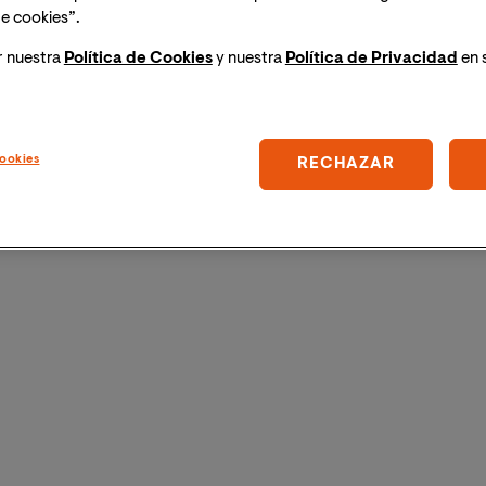
os en contacto con Matías y le realizamos la siguiente
e cookies”.
r nuestra
Política de Cookies
y nuestra
Política de Privacidad
en 
ookies
RECHAZAR