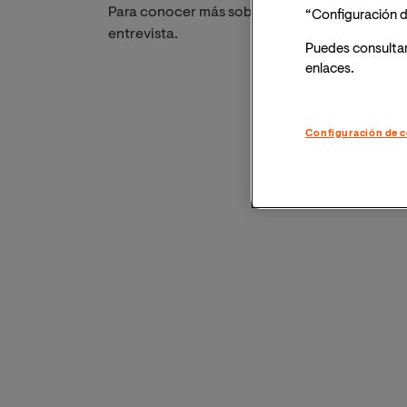
Para conocer más sobre su historia, nos pusim
“Configuración d
entrevista.
Puedes consulta
enlaces.
Configuración de c