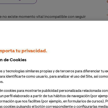
 no existe momento vital incompatible con seguir
carrera profesional en el sector empresarial, la
ue una constante en su vida. Por ello, una vez retirado
ó emprender un nuevo camino, guiado solo por la
profundizar de forma más profesional en la
Con este fin se matriculó en el
Diplomado en
mporta tu privacidad.
ción que le sirvió para perfeccionar las habilidades que
 sobre todo para dar un paso más allá y adquirir
n de Cookies
rmitieron llevar su práctica a un nuevo nivel.
s y tecnologías similares propias y de terceros para diferenciar tu e
ofotografía que acaba de publicar un espectacular libro
ara identificarte como usuario, para analizar el uso del Site, así com
 que, en total consonancia con su motivación, ha puesto
os.
 de compartir la belleza del universo con la mayor
én cookies para mostrarte publicidad personalizada relacionada con
, está prologado por la
Dra. Elisa Nespoli
, directora de
un perfil elaborado a partir de tus hábitos de navegación (por ejemp
nformación que nos facilites (por ejemplo, en formularios de cursos).
as cookies pulsando el botón correspondiente o configurarlas median