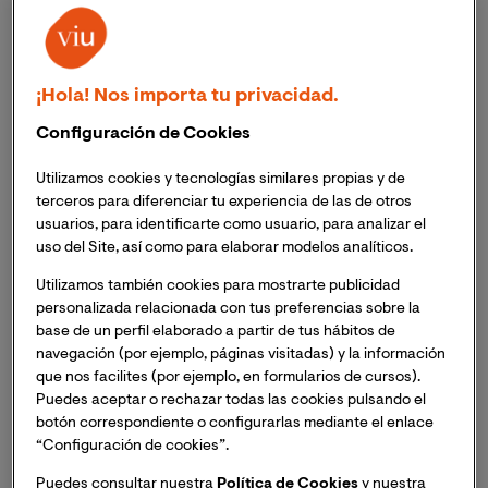
Aunque lo más álgido de la emergencia sanitaria
provocada por el COVID-19 haya pasado, las
autoridades sanitarias y los expertos en materia de
¡Hola! Nos importa tu privacidad.
salud y epidemiología son enfáticos en señalar que
seguimos inmersos en la pandemia, y que, aunque las
Configuración de Cookies
vacunas y la inmunidad natural han contribuido
Utilizamos cookies y tecnologías similares propias y de
enormemente a disminuir la gravedad y la letalidad de
terceros para diferenciar tu experiencia de las de otros
las infecciones, el alto poder de contagio de las nuevas
usuarios, para identificarte como usuario, para analizar el
variantes dominantes (sobre todo BA.4 y BA.5) nos
uso del Site, así como para elaborar modelos analíticos.
obliga a no bajar la guardia.
Utilizamos también cookies para mostrarte publicidad
personalizada relacionada con tus preferencias sobre la
Al respecto, Vanessa Vila López, licenciada en Biología,
base de un perfil elaborado a partir de tus hábitos de
en Ciencia y Tecnología de los Alimentos y en
navegación (por ejemplo, páginas visitadas) y la información
Veterinaria y docente de la
Maestría Oficial en
que nos facilites (por ejemplo, en formularios de cursos).
Epidemiología y Salud Pública
de VIU, señala que “
Es 
Puedes aceptar o rechazar todas las cookies pulsando el
normal que al estar en pleno verano queramos 
botón correspondiente o configurarlas mediante el enlace
“Configuración de cookies”.
recuperar el ritmo social que teníamos antes de la 
pandemia
” y que por ello “
en cuanto tenemos 
Puedes consultar nuestra
Política de Cookies
y nuestra