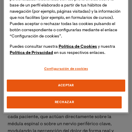
Valencia (VIU) te invita a la
Masterclass Online:
base de un perfil elaborado a partir de tus hábitos de
"Opciones terapéuticas en pacientes con dolor
navegación (por ejemplo, páginas visitadas) y la información
rebelde: Neuromodulación”.
Se trata de una
que nos facilites (por ejemplo, en formularios de cursos).
masterclass online que se impartirá a través de
Puedes aceptar o rechazar todas las cookies pulsando el
Blackboard.
botón correspondiente o configurarlas mediante el enlace
“Configuración de cookies”.
Si deseas asistir, inscríbete y recibirás un enlace para
Puedes consultar nuestra
Política de Cookies
y nuestra
acceder a la sesión el mismo día del evento.
Política de Privacidad
en sus respectivos enlaces.
La Neuromodulación, tanto periférica como medular,
Configuración de cookies
es una opción real y mínimamente invasiva para
personas con dolor crónico que no mejora con
ACEPTAR
fármacos, bloqueos o incluso cirugía. Modifica la forma
en la que el sistema nervioso transmite el dolor
mediante impulsos eléctricos controlados. Hablamos
RECHAZAR
de implantes reversibles, programables y adaptados a
cada paciente, que actúan directamente sobre la
médula espinal o sobre un nervio periférico clave,
modulando la percepción del dolor de forma real y