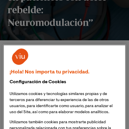
rebelde:
Neuromodulación”
Inicio
Eventos
Masterclass Online: "Opciones terapéuticas en paci
¡Hola! Nos importa tu privacidad.
Configuración de Cookies
Publicado:
27/05/2026
|
Actualizado:
27/05/2026
Utilizamos cookies y tecnologías similares propias y de
terceros para diferenciar tu experiencia de las de otros
usuarios, para identificarte como usuario, para analizar el
El próximo martes
2 de junio de 2026
a las
20:00h
uso del Site, así como para elaborar modelos analíticos.
(hora peninsular de España),
13:00h
(hora Colombia), la
Utilizamos también cookies para mostrarte publicidad
Cátedra del Dolor
de la Universidad Internacional de
personalizada relacionada con tus preferencias sobre la