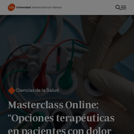
Pasar
al
contenido
principal
Ciencias de la Salud
Masterclass Online:
CO
"Opciones terapéuticas
en pacientes con dolor