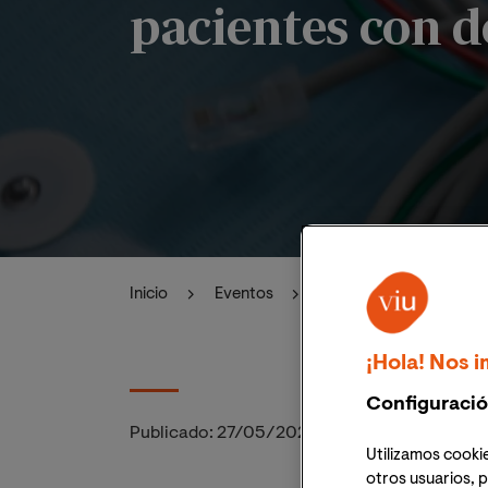
pacientes con 
Inicio
Eventos
Masterclass Online: 
¡Hola! Nos i
Configuració
Publicado:
27/05/2026
|
Actualizado:
27/05
Utilizamos cookie
otros usuarios, p