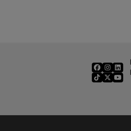
Prevención de Riesgos
Laborales, especialidad de
Ergonomía y Psicosociología
Aplicada.