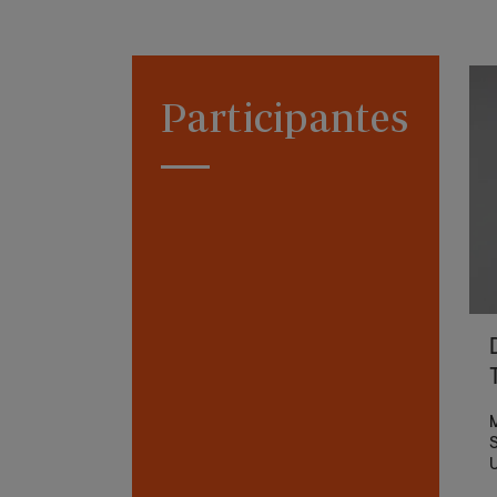
Participantes
M
S
U