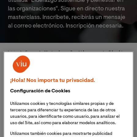
titulada "Liderazgo sostenible y bienestar en
las organizaciones". Sigue en directo nuestra
masterclass. Inscríbete, recibirás un mensaje
al correo electrónico. Inscripción necesaria.
Inicio
Eventos
Masterclass online: Liderazgo sostenible y bienestar
¡Hola! Nos importa tu privacidad.
Mesa redonda online: Liderazgo
Configuración de Cookies
sostenible y bienestar en las
organizaciones
Utilizamos cookies y tecnologías similares propias y de
terceros para diferenciar tu experiencia de las de otros
usuarios, para identificarte como usuario, para analizar el
uso del Site, así como para elaborar modelos analíticos.
Publicado:
11/03/2022
|
Actualizado:
06/11/2023
Utilizamos también cookies para mostrarte publicidad