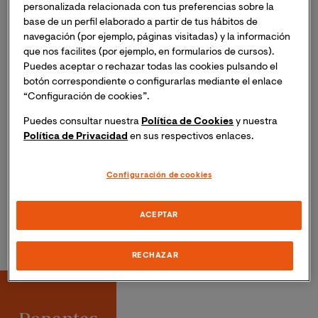
personalizada relacionada con tus preferencias sobre la
Las organizaciones deben asumir el rol de ser los
base de un perfil elaborado a partir de tus hábitos de
navegación (por ejemplo, páginas visitadas) y la información
agentes de cambio ante los grandes retos de la
que nos facilites (por ejemplo, en formularios de cursos).
sociedad. En este contexto, es imprescindible un
Puedes aceptar o rechazar todas las cookies pulsando el
liderazgo que promueva comportamientos orientados,
botón correspondiente o configurarlas mediante el enlace
tanto al medioambiente, como a las personas.
“Configuración de cookies”.
Puedes consultar nuestra
Política de Cookies
y nuestra
A través de las experiencias de nuestros ponentes,
Política de Privacidad
en sus respectivos enlaces.
conoceremos como han aplicado estas prácticas en
sus empresas, y cuál ha sido el impacto en la mejorar
Configuración de cookies
del bienestar de las personas.
ACEPTAR
RECHAZAR